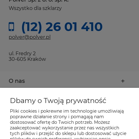
Wszystko dla szklarzy
(12) 26 01 410
polver@polver.pl
ul. Fredry 2
30-605 Kraków
O nas
Moje konto
Dbamy o Twoją prywatność
Pliki cookies i pokrewne im technologie umożliwiają
Płatności i dostawa
poprawne działanie strony i pomagają nam
dostosować ofertę do Twoich potrzeb. Możesz
zaakceptować wykorzystanie przez nas wszystkich
Pomoc
tych plików i przejść do sklepu lub dostosować użycie