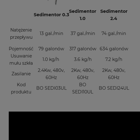
Sedimentor
Sedimentor
Sedimentor 0.3
1.0
2.4
Natężenie
13 gal./min
37 gal./min
74 gal./min
przepływu
Pojemność
79 galonów
317 galonów
634 galonów
Usuwanie
1.0 kg/h
3.6 kg/h
7.2 kg/h
mułu szkła
2.4Kw, 480v,
2Kw, 480v,
2Kw, 480v,
Zasilanie
60Hz
60Hz
60Hz
Kod
BO
BO SEDI03UL
BO SEDI24UL
produktu
SEDI10UL