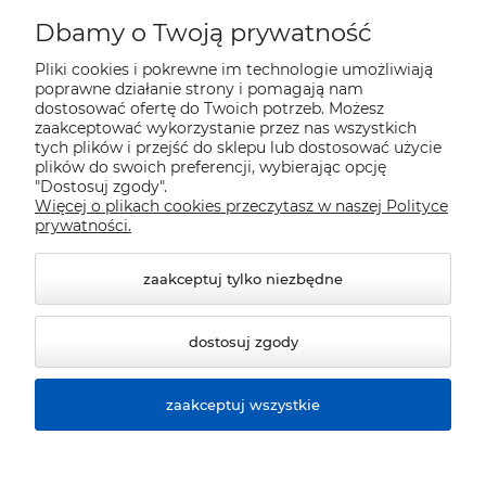
Moje konto
Dbamy o Twoją prywatność
Pliki cookies i pokrewne im technologie umożliwiają
Płatności i dostawa
poprawne działanie strony i pomagają nam
dostosować ofertę do Twoich potrzeb. Możesz
zaakceptować wykorzystanie przez nas wszystkich
Pomoc
tych plików i przejść do sklepu lub dostosować użycie
plików do swoich preferencji, wybierając opcję
"Dostosuj zgody".
Więcej o plikach cookies przeczytasz w naszej Polityce
Informacje
prywatności.
zaakceptuj tylko niezbędne
dostosuj zgody
zaakceptuj wszystkie
© 2026 sklep.polver.eu. Wszelkie prawa zastrzeżone.
Styl graficzny ShopGadget.pl
Sklep internetowy Shoper
Premium