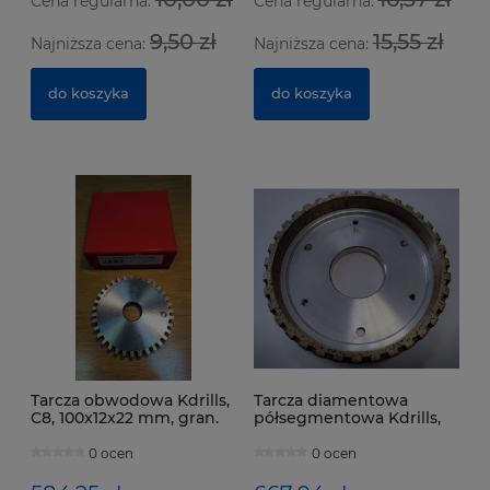
Cena regularna:
Cena regularna:
9,50 zł
15,55 zł
Najniższa cena:
Najniższa cena:
Ze
Nó
Bo
ha
do koszyka
do koszyka
6
91
Na
Tarcza obwodowa Kdrills,
Tarcza diamentowa
C8, 100x12x22 mm, gran.
półsegmentowa Kdrills,
D181
metal, 150x32x50 mm,
8x8+2, gran. 120
0 ocen
0 ocen