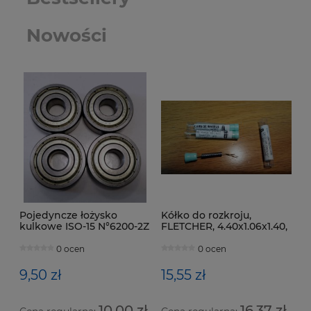
Nowości
Pojedyncze łożysko
Kółko do rozkroju,
kulkowe ISO-15 N°6200-2Z
FLETCHER, 4.40x1.06x1.40,
(10x30)
160°
0 ocen
0 ocen
9,50 zł
15,55 zł
10,00 zł
16,37 zł