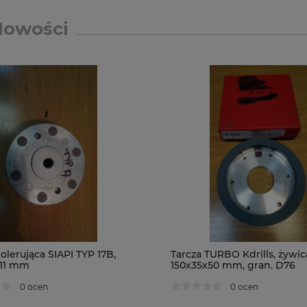
Nowości
olerująca SIAPI TYP 17B,
Tarcza TURBO Kdrills, żywic
x11 mm
150x35x50 mm, gran. D76
0 ocen
0 ocen