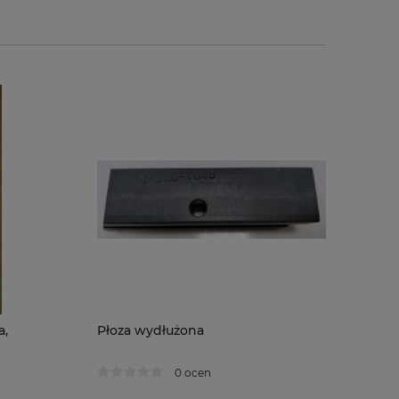
a,
Płoza wydłużona
Zestaw d
przyssawe
0 ocen
aluminium