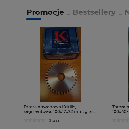
Promocje
Bestsellery
Tarcza obwodowa Kdrills,
Tarcza p
segmentowa, 100x17x22 mm, gran.
100x40
D126
0 ocen