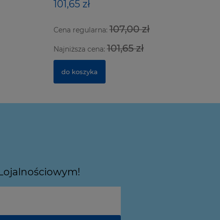
101,65 zł
639,97 
107,00 zł
Cena regularna:
Cena regu
101,65 zł
Najniższa cena:
Najniższa
do koszyka
do kosz
 Lojalnościowym!