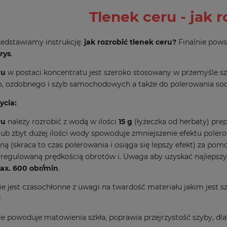
Tlenek ceru - jak r
zedstawiamy instrukcję:
jak rozrobić tlenek ceru?
Finalnie pows
rys
.
ru
w postaci koncentratu jest szeroko stosowany w przemyśle szkl
, ozdobnego i szyb samochodowych a także do polerowania socz
ycia:
ru
należy rozrobić z wodą w ilości
15 g
(łyżeczka od herbaty) pre
lub zbyt dużej ilości wody spowoduje zmniejszenie efektu pole
ą (skraca to czas polerowania i osiąga się lepszy efekt) za po
z regulowaną prędkością obrotów i. Uwaga aby uzyskać najleps
ax.
600 obr/min
.
e jest czasochłonne z uwagi na twardość materiału jakim jest s
!
ie powoduje matowienia szkła, poprawia przejrzystość szyby, dl