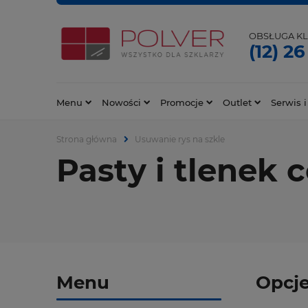
OBSŁUGA KL
(12) 26
Menu
Nowości
Promocje
Outlet
Serwis i
Strona główna
Usuwanie rys na szkle
Pasty i tlenek 
Menu
Opcje