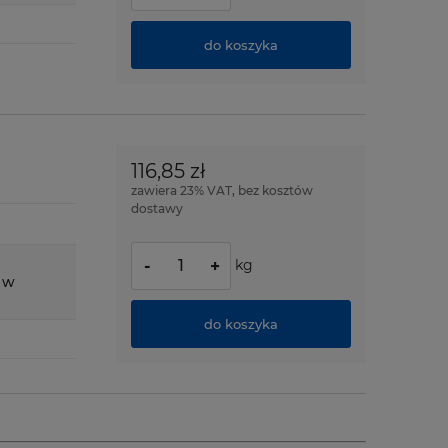
do koszyka
116,85 zł
zawiera 23% VAT, bez kosztów
dostawy
kg
-
+
 w
do koszyka