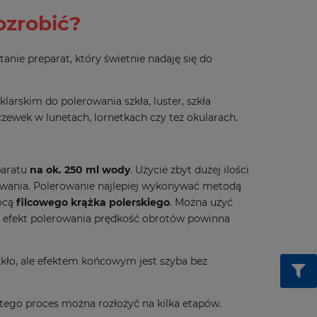
ozrobić?
tanie preparat, który świetnie nadaję się do
arskim do polerowania szkła, luster, szkła
ewek w lunetach, lornetkach czy też okularach.
paratu
na ok. 250 ml wody
. Użycie zbyt dużej ilości
rowania. Polerowanie najlepiej wykonywać metodą
mocą
filcowego krążka polerskiego
. Można użyć
zy efekt polerowania prędkość obrotów powinna
zkło, ale efektem końcowym jest szyba bez
atego proces można rozłożyć na kilka etapów.