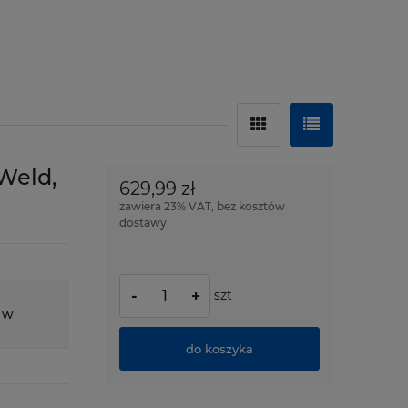
Weld,
629,99 zł
zawiera 23% VAT, bez kosztów
dostawy
szt
-
+
 w
do koszyka