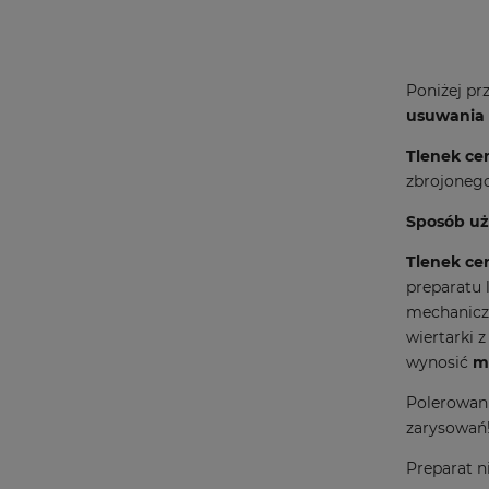
Poniżej pr
usuwania 
Tlenek ce
zbrojonego
Sposób uż
Tlenek ce
preparatu 
mechaniczn
wiertarki 
wynosić
m
Polerowani
zarysowań
Preparat n