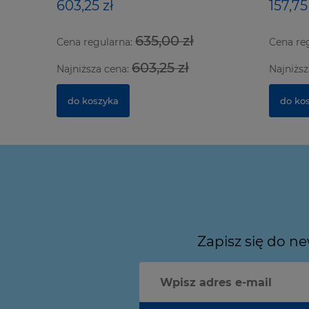
603,25 zł
157,75
635,00 zł
Cena regularna:
Cena re
603,25 zł
Najniższa cena:
Najniższ
do koszyka
do ko
Zapisz się do n