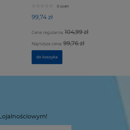
przyssawe
0 ocen
aluminium
99,74 zł
639,97 
104,99 zł
Cena regularna:
Cena regu
99,76 zł
Najniższa cena:
Najniższa
do koszyka
do kosz
 Lojalnościowym!