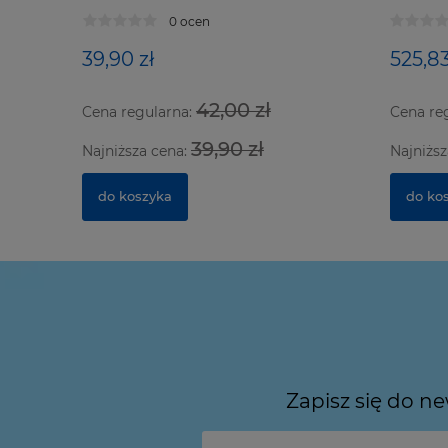
320
D181
0 ocen
39,90 zł
525,83
42,00 zł
Cena regularna:
Cena re
39,90 zł
Najniższa cena:
Najniższ
do koszyka
do ko
Zapisz się do n