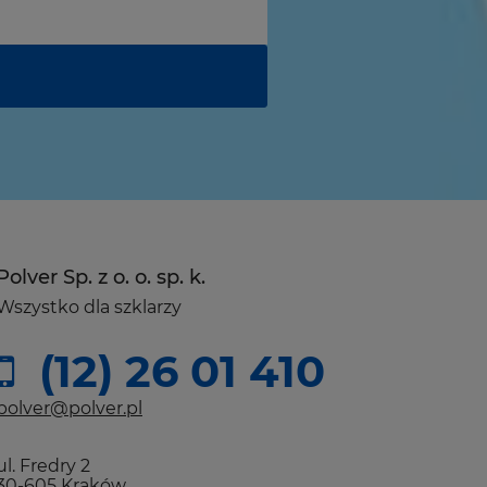
Polver Sp. z o. o. sp. k.
Wszystko dla szklarzy
(12) 26 01 410
polver@polver.pl
ul. Fredry 2
30-605 Kraków