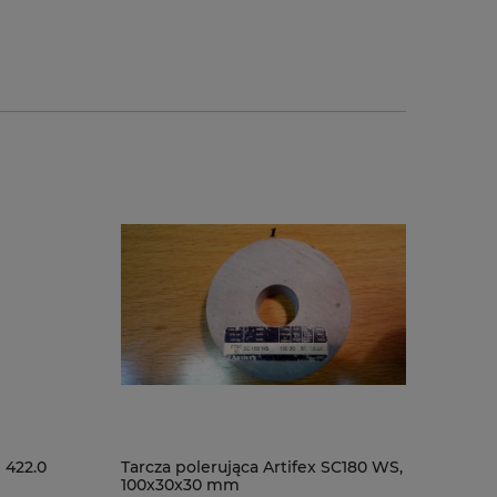
 422.0
Tarcza polerująca Artifex SC180 WS,
100x30x30 mm
Zestaw d