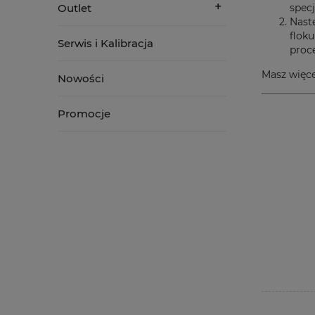
spec
Outlet
Nast
floku
Serwis i Kalibracja
proc
Masz więce
Nowości
Promocje