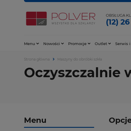
OBSŁUGA KL
(12) 26
Menu
Nowości
Promocje
Outlet
Serwis i
Strona główna
Maszyny do obróbki szkła
Oczyszczalnie
Menu
Opcje