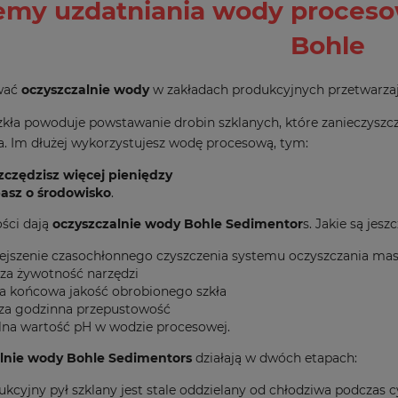
emy uzdatniania wody procesow
Bohle
wać
oczyszczalnie wody
w zakładach produkcyjnych przetwarzaj
kła powoduje powstawanie drobin szklanych, które zanieczysz
a. Im dłużej wykorzystujesz wodę procesową, tym:
zczędzisz więcej pieniędzy
asz o środowisko
.
ści dają
oczyszczalnie wody Bohle Sedimentor
s. Jakie są jes
ejszenie czasochłonnego czyszczenia systemu oczyszczania ma
sza żywotność narzędzi
za końcowa jakość obrobionego szkła
za godzinna przepustowość
ilna wartość pH w wodzie procesowej.
lnie wody Bohle Sedimentors
działają w dwóch etapach:
kcyjny pył szklany jest stale oddzielany od chłodziwa podczas cy