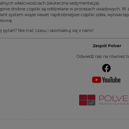
jalnych właściwościach (skuteczna sedymentacja).
ępnie drobne cząstki są oddzielane w procesach wsadowych.
lant system wiąże nawet najdrobniejsze cząstki szkła, wytwarza
esową.
j pytań? Nie trać czasu i skontaktuj się z nami!
Zespół Polver
Odwiedź nas na również tu