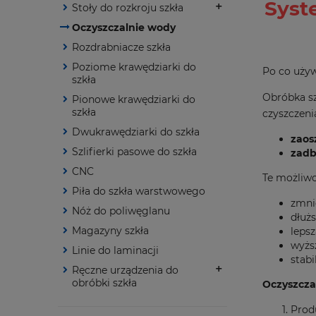
Syst
Stoły do rozkroju szkła
Oczyszczalnie wody
Rozdrabniacze szkła
Poziome krawędziarki do
Po co uży
szkła
Obróbka sz
Pionowe krawędziarki do
szkła
czyszczeni
Dwukrawędziarki do szkła
zaos
Szlifierki pasowe do szkła
zadb
CNC
Te możliwo
Piła do szkła warstwowego
zmni
Nóż do poliwęglanu
dłuż
Magazyny szkła
leps
wyżs
Linie do laminacji
stab
Ręczne urządzenia do
obróbki szkła
Oczyszcza
Produ