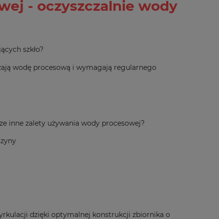
ej - oczyszczalnie wody
ących szkło?
czają wodę procesową i wymagają regularnego
zcze inne zalety używania wody procesowej?
szyny
rkulacji dzięki optymalnej konstrukcji zbiornika o