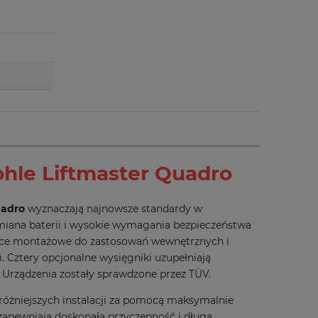
ohle
Liftmaster Quadro
uadro
wyznaczają najnowsze standardy w
ymiana baterii i wysokie wymagania bezpieczeństwa
ce montażowe do zastosowań wewnętrznych i
Cztery opcjonalne wysięgniki uzupełniają
 Urządzenia zostały sprawdzone przez TÜV.
różniejszych instalacji za pomocą maksymalnie
zapewniają doskonałą przyczepność i długą