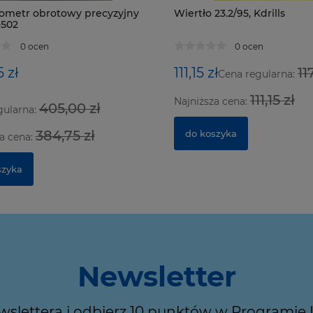
ometr obrotowy precyzyjny
Wiertło 23.2/95, Kdrills
-502
0 ocen
0 ocen
 zł
111,15 zł
11
Cena regularna:
111,15 zł
Najniższa cena:
405,00 zł
gularna:
384,75 zł
do koszyka
a cena:
szyka
Newsletter
ewslettera i odbierz 10 punktów w Programie