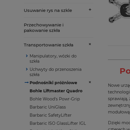
Usuwanie rys na szkle
Przechowywanie i
pakowanie szkła
Transportowanie szkła
Manipulatory, wózki do
szkła
Po
Uchwyty do przenoszenia
szkła
Podnośniki próżniowe
Nowe urząd
Bohle Liftmaster Quadro
technologi
sprawiają,
Bohle Wood's Powr-Grip
zewnętrzny
Barbaric UniGlass
modułową b
Barbaric SafetyLifter
Dzięki mod
Barbaric ISO GlassLifter IGL
czterech w