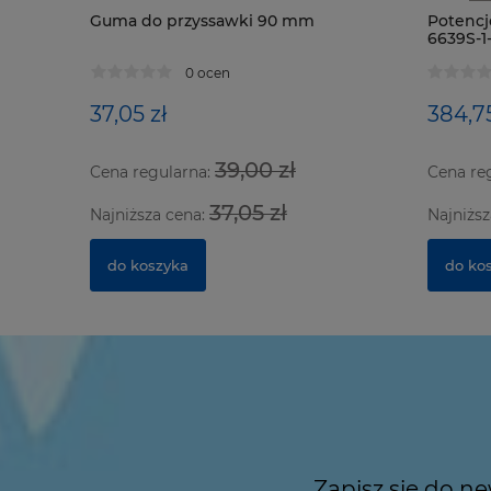
Guma do przyssawki 90 mm
Potencj
6639S-1
0 ocen
37,05 zł
384,75
39,00 zł
Cena regularna:
Cena re
37,05 zł
Najniższa cena:
Najniższ
do koszyka
do ko
Zapisz się do n