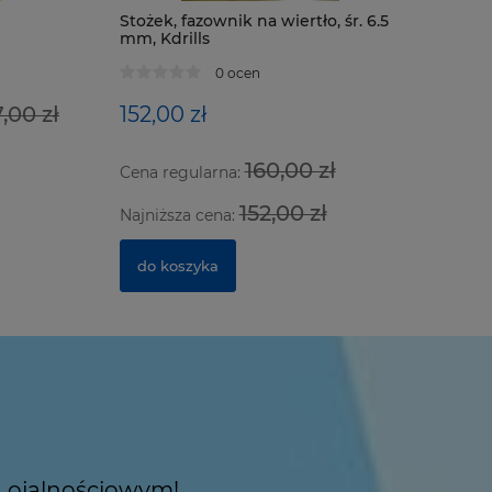
Stożek, fazownik na wiertło, śr. 6.5
mm, Kdrills
Zestaw d
przyssawe
0 ocen
aluminium
7,00 zł
152,00 zł
639,97 
160,00 zł
Cena regularna:
Cena regu
152,00 zł
Najniższa cena:
Najniższa
do koszyka
do kosz
 Lojalnościowym!