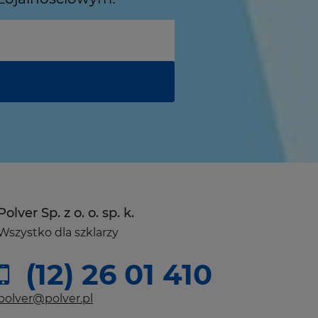
Polver Sp. z o. o. sp. k.
Wszystko dla szklarzy
(12) 26 01 410
polver@polver.pl