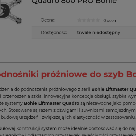
Quadro 800 PRO Bohle
Ocena:
0 ocen
Dostępność:
trwale niedostępny
dnośniki próżniowe do szyb B
zenia do podnoszenia próżniowego z serii
Bohle Liftmaster Q
i przenoszenia szkła. Innowacyjna koncepcja obsługi, szybka w
 że systemy
Bohle Liftmaster Quadro
są niezawodne jako pomo
ch. Stosowane są razem z dźwigami i suwnicami samojezdnymi. 
udowę urządzeń i zwiększają ich elastyczność w zastosowaniu.
ułowej konstrukcji system może idealnie dostosować się do naj
ysięgników i odłączanych przyssawek. Właściwości przyssawek 