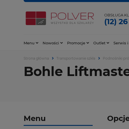
OBSŁUGA KL
(12) 26
Menu
Nowości
Promocje
Outlet
Serwis i
Strona główna
Transportowanie szkła
Podnośniki pr
Bohle Liftmast
Menu
Opcje