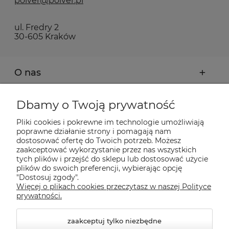
polver@polver.pl
ul. Fredry 2
30-605 Kraków
O nas
Moje konto
Dbamy o Twoją prywatność
Pliki cookies i pokrewne im technologie umożliwiają
Płatności i dostawa
poprawne działanie strony i pomagają nam
dostosować ofertę do Twoich potrzeb. Możesz
zaakceptować wykorzystanie przez nas wszystkich
Pomoc
tych plików i przejść do sklepu lub dostosować użycie
plików do swoich preferencji, wybierając opcję
"Dostosuj zgody".
Więcej o plikach cookies przeczytasz w naszej Polityce
Informacje
prywatności.
zaakceptuj tylko niezbędne