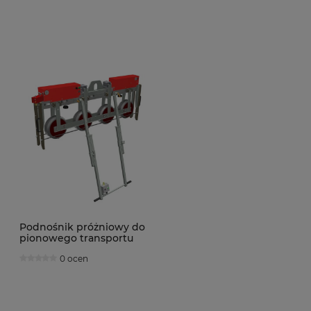
Podnośnik próżniowy do
pionowego transportu
szkła IGL ISOLifter
0 ocen
Barbaric