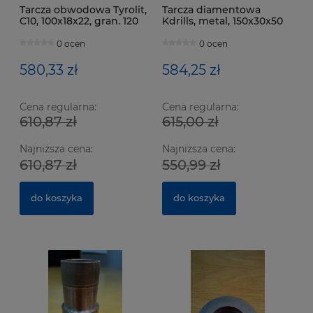
Tarcza obwodowa Tyrolit,
Tarcza diamentowa
C10, 100x18x22, gran. 120
Kdrills, metal, 150x30x50
mm, gran. 170, do Bottero
910
0 ocen
0 ocen
580,33 zł
584,25 zł
Cena regularna:
Cena regularna:
610,87 zł
615,00 zł
Ze
Nó
Najniższa cena:
Najniższa cena:
Bo
ha
610,87 zł
550,99 zł
6
91
do koszyka
do koszyka
Na