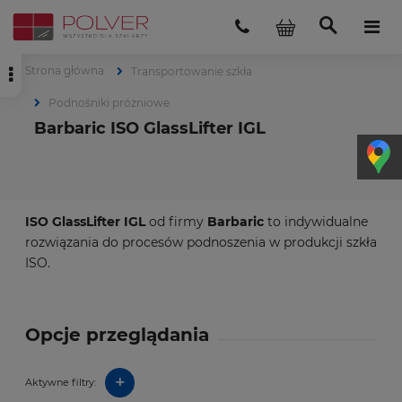
Strona główna
Transportowanie szkła
Podnośniki próżniowe
Barbaric ISO GlassLifter IGL
ISO GlassLifter IGL
od firmy
Barbaric
to indywidualne
rozwiązania do procesów podnoszenia w produkcji szkła
ISO.
Opcje przeglądania
+
Aktywne filtry: