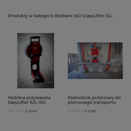
Barbaric ISO GlassLifter IGL
Mobilna przyssawka
Podnośnik próżniowy do
EasyLifter EZL ISO
pionowego transportu
Barbaric
szkła IGL ISOLifter
0 ocen
0 ocen
Barbaric