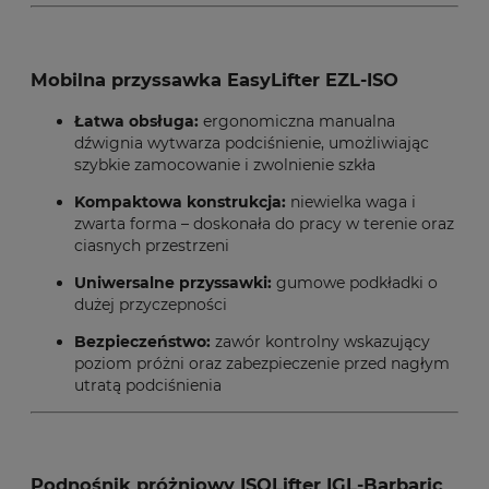
Mobilna przyssawka EasyLifter EZL-ISO
Łatwa obsługa:
ergonomiczna manualna
dźwignia wytwarza podciśnienie, umożliwiając
szybkie zamocowanie i zwolnienie szkła
Kompaktowa konstrukcja:
niewielka waga i
zwarta forma – doskonała do pracy w terenie oraz
ciasnych przestrzeni
Uniwersalne przyssawki:
gumowe podkładki o
dużej przyczepności
Bezpieczeństwo:
zawór kontrolny wskazujący
poziom próżni oraz zabezpieczenie przed nagłym
utratą podciśnienia
Podnośnik próżniowy ISOLifter IGL-Barbaric