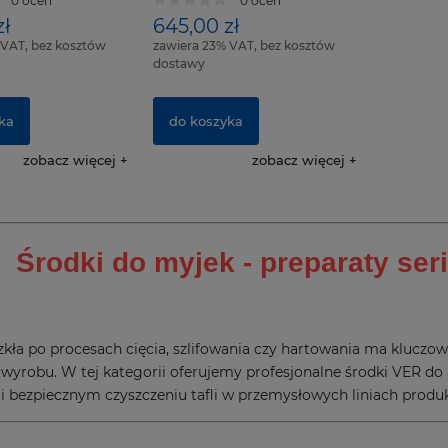
0 ocen
0 ocen
zł
645,00 zł
 VAT, bez kosztów
zawiera 23% VAT, bez kosztów
dostawy
ka
do koszyka
zobacz więcej
zobacz więcej
Środki do myjek - preparaty ser
zkła po procesach cięcia, szlifowania czy hartowania ma kluczow
yrobu. W tej kategorii oferujemy profesjonalne środki VER do
 bezpiecznym czyszczeniu tafli w przemysłowych liniach produ