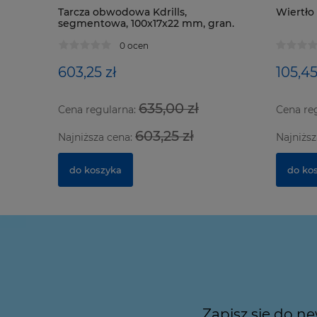
Tarcza obwodowa Kdrills,
Wiertło 1
segmentowa, 100x17x22 mm, gran.
D126
0 ocen
603,25 zł
105,45
635,00 zł
Cena regularna:
Cena re
603,25 zł
Najniższa cena:
Najniższ
do koszyka
do ko
Zapisz się do n