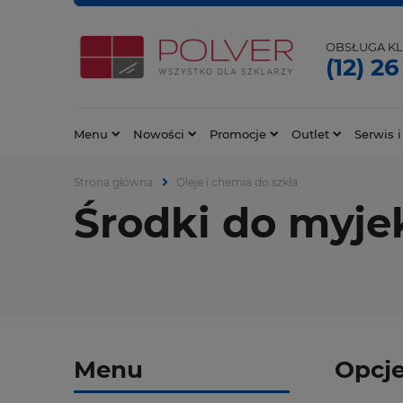
OBSŁUGA KL
(12) 26
Menu
Nowości
Promocje
Outlet
Serwis i
Strona główna
Oleje i chemia do szkła
Środki do myje
Menu
Opcje