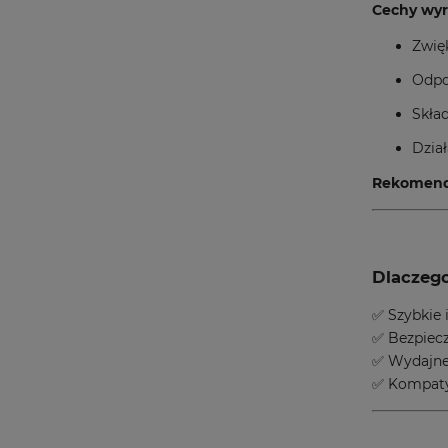
Cechy wyr
Zwię
Odpo
Skład
Dzia
Rekomend
Dlaczego
✅ Szybkie 
✅ Bezpiecz
✅ Wydajne 
✅ Kompaty