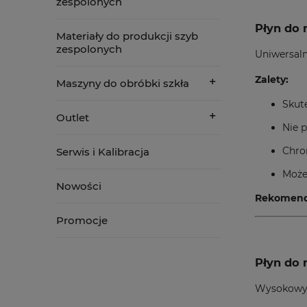
zespolonych
Płyn do 
Materiały do produkcji szyb
zespolonych
Uniwersaln
Zalety:
Maszyny do obróbki szkła
Skut
Outlet
Nie 
Chro
Serwis i Kalibracja
Może
Nowości
Rekomend
Promocje
Płyn do 
Wysokowyda