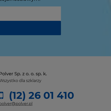
Polver Sp. z o. o. sp. k.
Wszystko dla szklarzy
(12) 26 01 410
polver@polver.pl