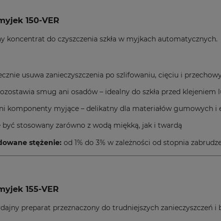
myjek 150-VER
y koncentrat do czyszczenia szkła w myjkach automatycznych.
ecznie usuwa zanieczyszczenia po szlifowaniu, cięciu i przecho
pozostawia smug ani osadów – idealny do szkła przed klejeniem
ni komponenty myjące – delikatny dla materiałów gumowych i e
 być stosowany zarówno z wodą miękką, jak i twardą
owane stężenie:
od 1% do 3% w zależności od stopnia zabrudz
myjek 155-VER
jny preparat przeznaczony do trudniejszych zanieczyszczeń i b