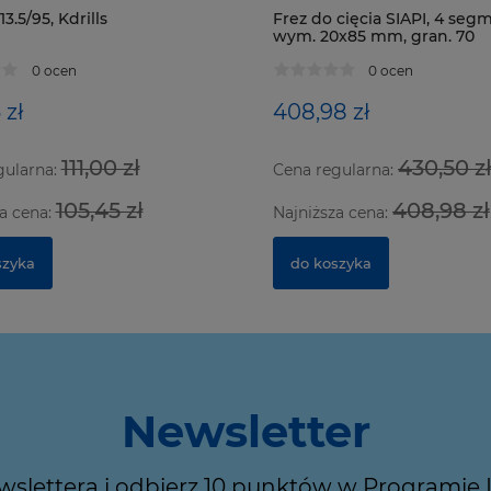
3.5/95, Kdrills
Frez do cięcia SIAPI, 4 seg
wym. 20x85 mm, gran. 70
0 ocen
0 ocen
 zł
408,98 zł
111,00 zł
430,50 z
gularna:
Cena regularna:
105,45 zł
408,98 zł
a cena:
Najniższa cena:
szyka
do koszyka
Newsletter
ewslettera i odbierz 10 punktów w Programie