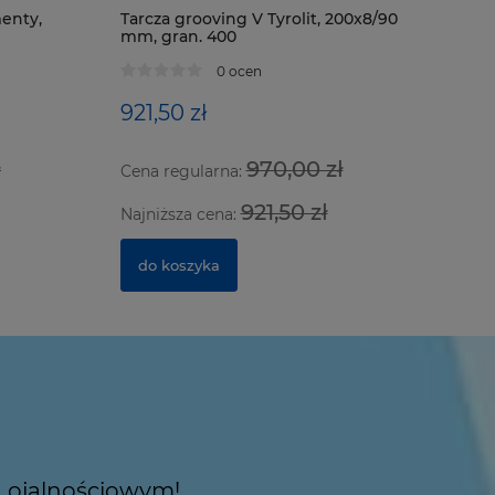
menty,
Tarcza grooving V Tyrolit, 200x8/90
mm, gran. 400
Zestaw d
przyssawe
0 ocen
aluminium
921,50 zł
639,97 
ł
970,00 zł
Cena regularna:
Cena regu
921,50 zł
Najniższa cena:
Najniższa
do koszyka
do kosz
 Lojalnościowym!