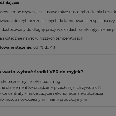
óżniające:
kszona moc czyszcząca – usuwa także tłuste zabrudzenia i reszt
wiedni do szyb przeznaczonych do laminowania, zespalania czy 
 dostosowany do długiej pracy w układach zamkniętych – nie pie
ła skutecznie nawet w niższych temperaturach
owane stężenie:
od 1% do 4%
 warto wybrać środki VER do myjek?
i skuteczne mycie szkła bez smug
ne dla elementów urządzeń – przedłużają ich żywotność
koncentraty – niskie zużycie i ekonomiczna eksploatacja
bilność z nowoczesnymi liniami produkcyjnymi