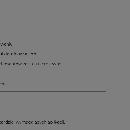
wywaniu
 lub laminowaniem
lementów ze stali nierdzewnej
enia
ardziej wymagających aplikacji.