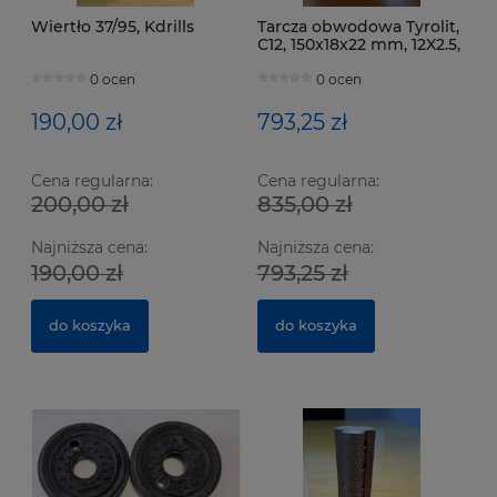
Wiertło 37/95, Kdrills
Tarcza obwodowa Tyrolit,
C12, 150x18x22 mm, 12X2.5,
gran. 100
0 ocen
0 ocen
190,00 zł
793,25 zł
Cena regularna:
Cena regularna:
200,00 zł
835,00 zł
Ze
Nó
Najniższa cena:
Najniższa cena:
Bo
ha
190,00 zł
793,25 zł
6
91
do koszyka
do koszyka
Na