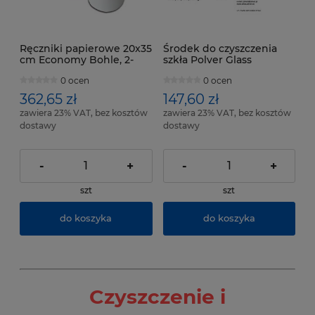
Ręczniki papierowe 20x35
Środek do czyszczenia
cm Economy Bohle, 2-
szkła Polver Glass
warstwowe, 450 arkuszy,
Cleaner, 10 litrów
0 ocen
0 ocen
6 szt.
362,65 zł
147,60 zł
zawiera 23% VAT, bez kosztów
zawiera 23% VAT, bez kosztów
dostawy
dostawy
-
+
-
+
szt
szt
do koszyka
do koszyka
Czyszczenie i