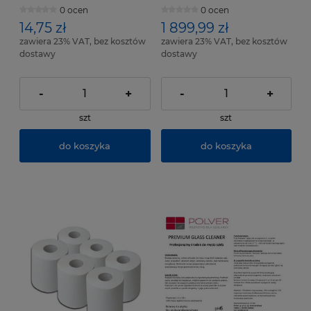
(do BO 5142000)
elementów metalowych,
0 ocen
0 ocen
1000 g
14,75 zł
1 899,99 zł
zawiera 23% VAT, bez kosztów
zawiera 23% VAT, bez kosztów
dostawy
dostawy
-
+
-
+
szt
szt
do koszyka
do koszyka