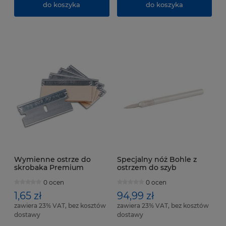
do koszyka
do koszyka
Wymienne ostrze do
Specjalny nóż Bohle z
skrobaka Premium
ostrzem do szyb
"Martor" Bohle (do BO
0 ocen
0 ocen
5141000)
1,65 zł
94,99 zł
zawiera 23% VAT, bez kosztów
zawiera 23% VAT, bez kosztów
dostawy
dostawy