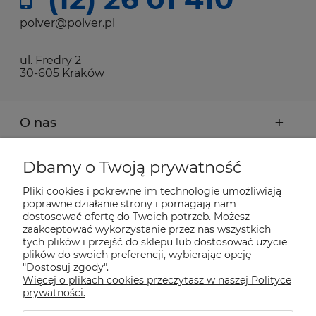
polver@polver.pl
ul. Fredry 2
30-605 Kraków
O nas
Moje konto
Dbamy o Twoją prywatność
Pliki cookies i pokrewne im technologie umożliwiają
Płatności i dostawa
poprawne działanie strony i pomagają nam
dostosować ofertę do Twoich potrzeb. Możesz
zaakceptować wykorzystanie przez nas wszystkich
tych plików i przejść do sklepu lub dostosować użycie
Pomoc
plików do swoich preferencji, wybierając opcję
"Dostosuj zgody".
Więcej o plikach cookies przeczytasz w naszej Polityce
Informacje
prywatności.