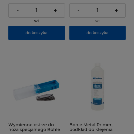
-
+
-
+
szt
szt
do koszyka
do koszyka
Wymienne ostrze do
Bohle Metal Primer,
noża specjalnego Bohle
podkład do klejenia