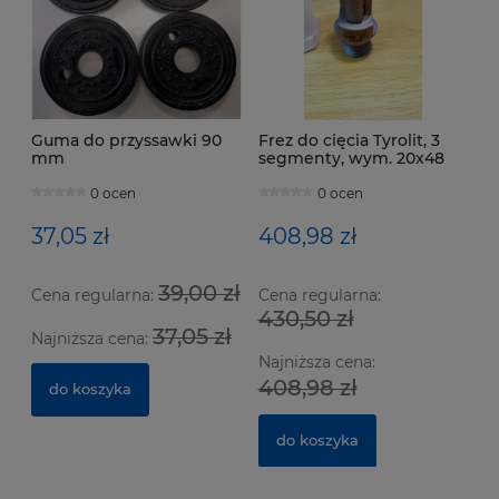
Guma do przyssawki 90
Frez do cięcia Tyrolit, 3
mm
segmenty, wym. 20x48
mm, M101 C25 RDV3
0 ocen
0 ocen
37,05 zł
408,98 zł
39,00 zł
Cena regularna:
Cena regularna:
430,50 zł
37,05 zł
Najniższa cena:
Najniższa cena:
408,98 zł
do koszyka
do koszyka