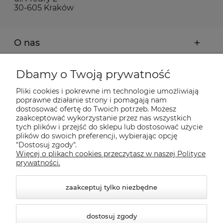
30-605 Kraków
O nas
Moje konto
Dbamy o Twoją prywatność
Pliki cookies i pokrewne im technologie umożliwiają
Płatności i dostawa
poprawne działanie strony i pomagają nam
dostosować ofertę do Twoich potrzeb. Możesz
zaakceptować wykorzystanie przez nas wszystkich
Pomoc
tych plików i przejść do sklepu lub dostosować użycie
plików do swoich preferencji, wybierając opcję
"Dostosuj zgody".
Więcej o plikach cookies przeczytasz w naszej Polityce
Informacje
prywatności.
zaakceptuj tylko niezbędne
dostosuj zgody