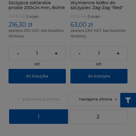
Szczypce szklarskie
Wymienne kółko do
proste 200x24 mm, Bohle
szczypiec Zag-Zag "Red"
Bohle 703.01
0 ocen
0 ocen
216,30 zł
63,00 zł
zawiera 23% VAT, bez kosztów
zawiera 23% VAT, bez kosztów
dostawy
dostawy
-
+
-
+
szt
szt
do koszyka
do koszyka
«
»
1
2