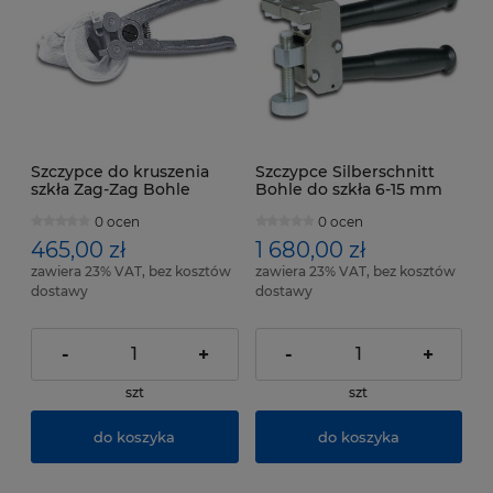
Szczypce do kruszenia
Szczypce Silberschnitt
szkła Zag-Zag Bohle
Bohle do szkła 6-15 mm
0 ocen
0 ocen
465,00 zł
1 680,00 zł
zawiera 23% VAT, bez kosztów
zawiera 23% VAT, bez kosztów
dostawy
dostawy
-
+
-
+
szt
szt
do koszyka
do koszyka