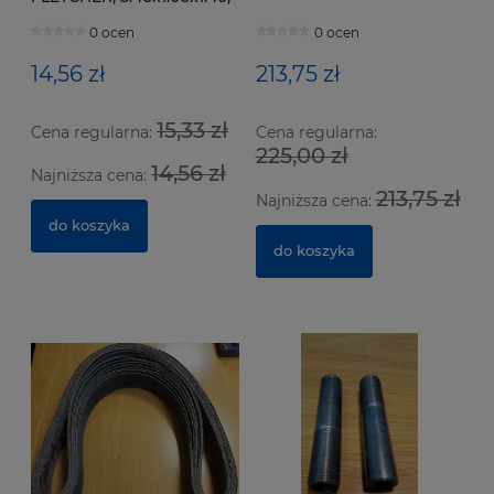
155°
0 ocen
0 ocen
14,56 zł
213,75 zł
15,33 zł
Cena regularna:
Cena regularna:
225,00 zł
14,56 zł
Najniższa cena:
Ze
Nó
213,75 zł
Bo
ha
Najniższa cena:
do koszyka
do koszyka
6
91
Na