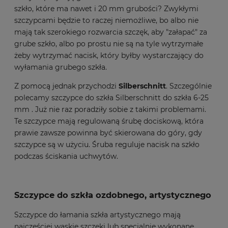
szkło, które ma nawet i 20 mm grubości? Zwykłymi
szczypcami będzie to raczej niemożliwe, bo albo nie
mają tak szerokiego rozwarcia szczęk, aby "załapać" za
grube szkło, albo po prostu nie są na tyle wytrzymałe
żeby wytrzymać nacisk, który byłby wystarczający do
wyłamania grubego szkła.
Z pomocą jednak przychodzi
Silberschnitt
.
Szczególnie
polecamy szczypce do szkła Silberschnitt do szkła 6-25
mm
. Już nie raz poradziły sobie z takimi problemami.
Te szczypce mają regulowaną śrubę dociskową, która
prawie zawsze powinna być skierowana do góry, gdy
szczypce są w użyciu.
Śruba reguluje nacisk na szkło
podczas ściskania uchwytów.
Szczypce do szkła ozdobnego, artystycznego
Szczypce do łamania szkła artystycznego mają
najczęściej wąskie szczęki lub specjalnie wykonane