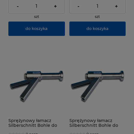
-
+
-
+
szt
szt
do koszyka
do koszyka
Sprężynowy łamacz
Sprężynowy łamacz
Silberschnitt Bohle do
Silberschnitt Bohle do
grubego szkła 10-20 mm
grubego szkła 15-25 mm