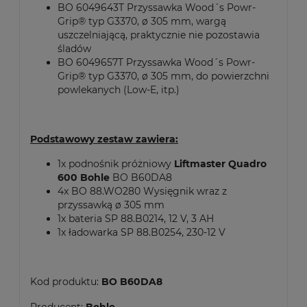
BO 6049643T Przyssawka Wood´s Powr-
Grip® typ G3370, ø 305 mm, wargą
uszczelniającą, praktycznie nie pozostawia
śladów
BO 6049657T Przyssawka Wood´s Powr-
Grip® typ G3370, ø 305 mm, do powierzchni
powlekanych (Low-E, itp.)
Podstawowy zestaw zawiera:
1x podnośnik próżniowy
Liftmaster Quadro
600 Bohle
BO B60DA8
4x BO 88.WO280 Wysięgnik wraz z
przyssawką ø 305 mm
1x bateria SP 88.B0214, 12 V, 3 AH
1x ładowarka SP 88.B0254, 230-12 V
Kod produktu:
BO B60DA8
Producent:
Bohle