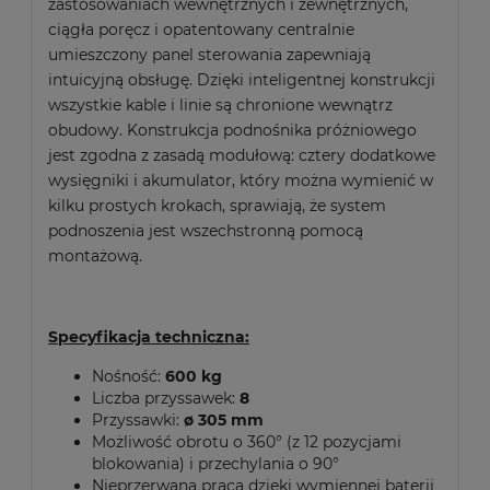
zastosowaniach wewnętrznych i zewnętrznych,
ciągła poręcz i opatentowany centralnie
umieszczony panel sterowania zapewniają
intuicyjną obsługę. Dzięki inteligentnej konstrukcji
wszystkie kable i linie są chronione wewnątrz
obudowy. Konstrukcja podnośnika próżniowego
jest zgodna z zasadą modułową: cztery dodatkowe
wysięgniki i akumulator, który można wymienić w
kilku prostych krokach, sprawiają, że system
podnoszenia jest wszechstronną pomocą
montażową.
Specyfikacja techniczna:
Nośność:
600 kg
Liczba przyssawek:
8
Przyssawki:
ø 305 mm
Możliwość obrotu o 360° (z 12 pozycjami
blokowania) i przechylania o 90°
Nieprzerwana praca dzięki wymiennej baterii