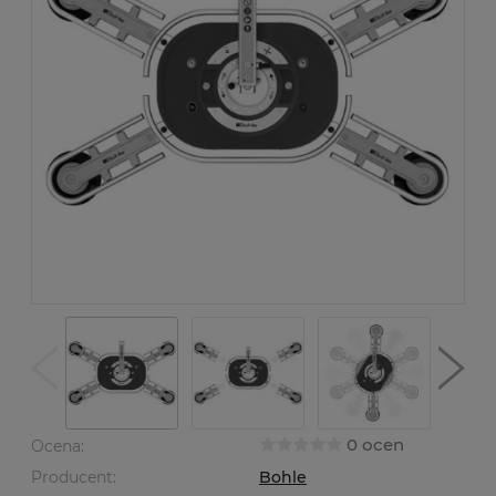
0 ocen
Ocena:
Producent:
Bohle