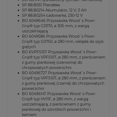
SP 88.B051 Plandeka
SP 88.B0214 Akumulator, 12 V, 3 AH
SP 88.B0254 Ładowarka, 230-12 V
BO 6049646 Przyssawka Wood´s Powr-
Grip® typ G3370, ø 305 mm, z wargą
uszczelniającą
BO 6049586 Przyssawka Wood´s Powr-
Grip® typ G0750, ø 280 mm, wklęsła do szyb
giętych
BO 6VPFS10T Przyssawka Wood´s Powr-
Grip® typ VPFS10T, ø 280 mm, z pierścieniem
z gumy piankowej (czerwona) do
chropowatych powierzchni
BO 6049672T Przyssawka Wood´s Powr-
Grip® typ VPFS10T, ø 280 mm, z pierścieniem
z gumy piankowej (czarna) do chropowatych
powierzchni
BO 6049614T Przyssawka Wood´s Powr-
Grip® typ HV11F, ø 280 mm, z wargą
uszczelniającą, z pierścieniem z gumy
piankowej do szorstkich powierzchni i
kamieni