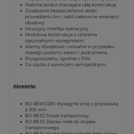
Stabilna poręcz otaczająca całą konstrukcję
Zwiększone bezpieczeństwo dzięki
prowadzeniu linii i kabli całkowicie wewnątrz
obudowy
Intuicyjny interfejs operacyjny
Modułowa konstrukcja z czterema
opcjonalnymi wysięgnikami
Alarmy dźwiękowe i wizualne w przypadku
niskiego poziomu baterii i podciśnienia
Bryzgoszczelny, zgodnie z IPX4
Do użytku z suwnicami samojezdnymi
Akcesoria:
BO 88.WO280 Wysięgnik wraz z przyssawką
ø 305 mm
BO 88.112 Stojak transportowy
BO 88.113 Zestaw rolek do stojaka
transportowego
BO 88.114 Hydrauliczny cylinder hamulcowy