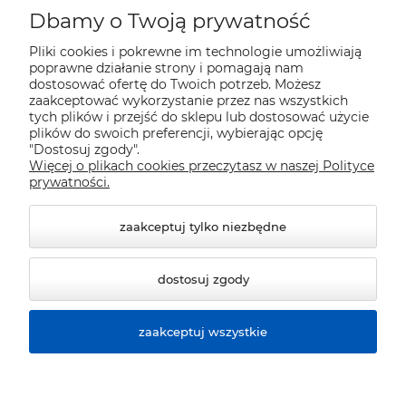
Moje konto
Dbamy o Twoją prywatność
Pliki cookies i pokrewne im technologie umożliwiają
Płatności i dostawa
poprawne działanie strony i pomagają nam
dostosować ofertę do Twoich potrzeb. Możesz
zaakceptować wykorzystanie przez nas wszystkich
Pomoc
tych plików i przejść do sklepu lub dostosować użycie
plików do swoich preferencji, wybierając opcję
"Dostosuj zgody".
Więcej o plikach cookies przeczytasz w naszej Polityce
Informacje
prywatności.
zaakceptuj tylko niezbędne
dostosuj zgody
zaakceptuj wszystkie
© 2026 sklep.polver.eu. Wszelkie prawa zastrzeżone.
Styl graficzny ShopGadget.pl
Sklep internetowy Shoper
Premium