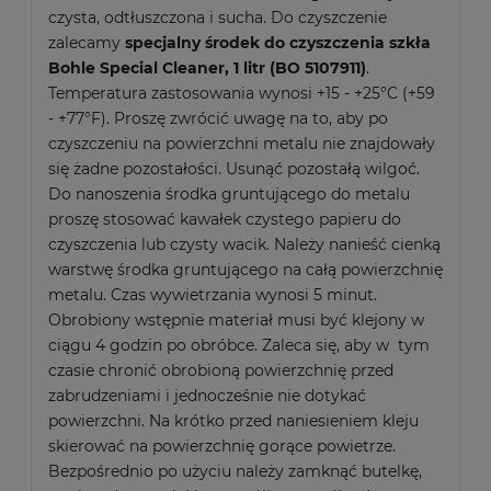
czysta, odtłuszczona i sucha. Do czyszczenie
zalecamy
specjalny środek do czyszczenia szkła
Bohle Special Cleaner, 1 litr (BO 5107911)
.
Temperatura zastosowania wynosi +15 - +25°C (+59
- +77°F). Proszę zwrócić uwagę na to, aby po
czyszczeniu na powierzchni metalu nie znajdowały
się żadne pozostałości. Usunąć pozostałą wilgoć.
Do nanoszenia środka gruntującego do metalu
proszę stosować kawałek czystego papieru do
czyszczenia lub czysty wacik. Należy nanieść cienką
warstwę środka gruntującego na całą powierzchnię
metalu. Czas wywietrzania wynosi 5 minut.
Obrobiony wstępnie materiał musi być klejony w
ciągu 4 godzin po obróbce. Zaleca się, aby w tym
czasie chronić obrobioną powierzchnię przed
zabrudzeniami i jednocześnie nie dotykać
powierzchni. Na krótko przed naniesieniem kleju
skierować na powierzchnię gorące powietrze.
Bezpośrednio po użyciu należy zamknąć butelkę,