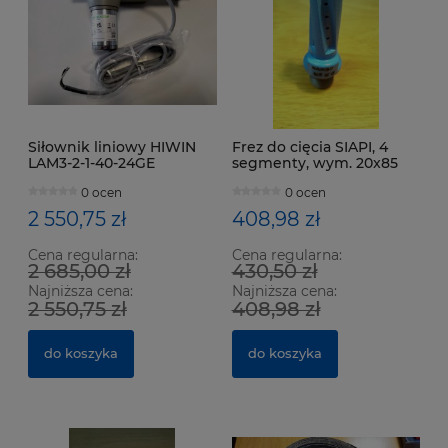
Siłownik liniowy HIWIN
Frez do cięcia SIAPI, 4
LAM3-2-1-40-24GE
segmenty, wym. 20x85
mm, gran. 70
0 ocen
0 ocen
2 550,75 zł
408,98 zł
Cena regularna:
Cena regularna:
2 685,00 zł
430,50 zł
Najniższa cena:
Najniższa cena:
2 550,75 zł
408,98 zł
do koszyka
do koszyka