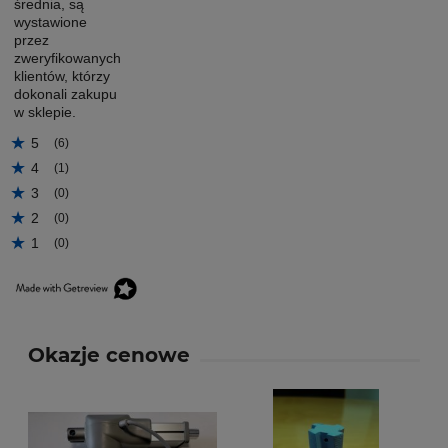
średnia, są
wystawione
przez
zweryfikowanych
klientów, którzy
dokonali zakupu
w sklepie.
5
(6)
4
(1)
3
(0)
2
(0)
1
(0)
Okazje cenowe