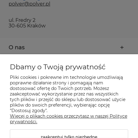
polver@polver.pl
ul. Fredry 2
30-605 Kraków
O nas
Moje konto
Dbamy o Twoją prywatność
Pliki cookies i pokrewne im technologie umożliwiają
Płatności i dostawa
poprawne działanie strony i pomagają nam
dostosować ofertę do Twoich potrzeb. Możesz
zaakceptować wykorzystanie przez nas wszystkich
Pomoc
tych plików i przejść do sklepu lub dostosować użycie
plików do swoich preferencji, wybierając opcję
"Dostosuj zgody".
Więcej o plikach cookies przeczytasz w naszej Polityce
Informacje
prywatności.
zaakceptuj tylko niezbędne