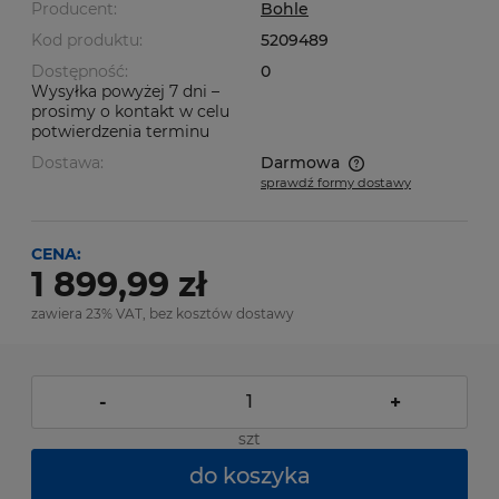
Producent:
Bohle
Kod produktu:
5209489
Dostępność:
0
Wysyłka powyżej 7 dni –
prosimy o kontakt w celu
potwierdzenia terminu
Dostawa:
Darmowa
sprawdź formy dostawy
Cena nie zawiera ewentualnych kosztów płatności
CENA:
1 899,99 zł
zawiera 23% VAT, bez kosztów dostawy
-
+
szt
do koszyka