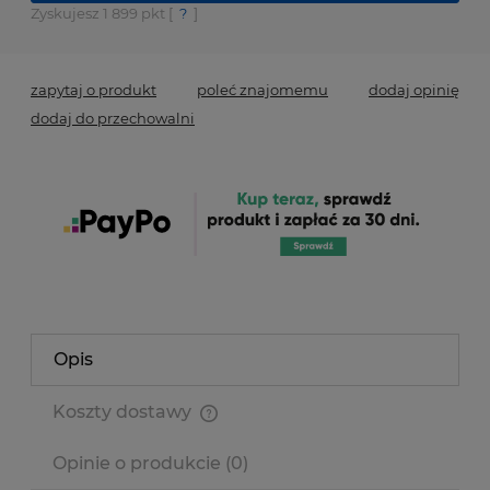
Zyskujesz
1 899
pkt [
?
]
zapytaj o produkt
poleć znajomemu
dodaj opinię
dodaj do przechowalni
Opis
Koszty dostawy
Cena nie zawiera ewentualnych kosztów płatności
Opinie o produkcie (0)