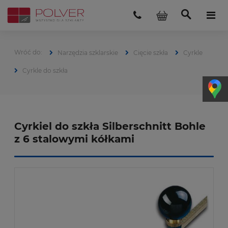
Narzędzia szklarskie
Cięcie szkła
Cyrkle
Cyrkle do szkła
Cyrkiel do szkła Silberschnitt Bohle
z 6 stalowymi kółkami