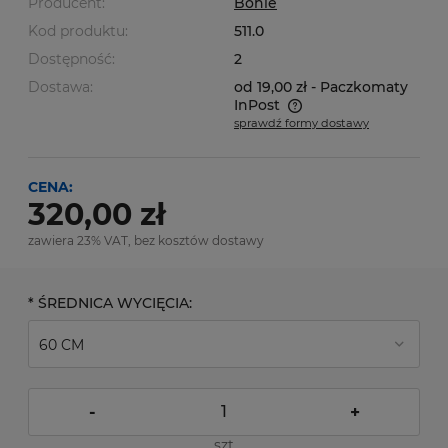
Producent:
Bohle
Kod produktu:
511.0
Dostępność:
2
Dostawa:
od 19,00 zł
- Paczkomaty
InPost
sprawdź formy dostawy
Cena nie zawiera ewentualnych kosztów płatności
CENA:
320,00 zł
zawiera 23% VAT, bez kosztów dostawy
*
ŚREDNICA WYCIĘCIA:
-
+
szt