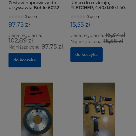
Zestaw naprawczy do
Kółko do rozkroju,
przyssawki Bohle 602.2
FLETCHER, 4.40x1.06x1.40,
160°
0 ocen
0 ocen
97,75 zł
15,55 zł
16,37 zł
Cena regularna:
Cena regularna:
102,89 zł
15,55 zł
Najniższa cena:
97,75 zł
Najniższa cena:
do koszyka
do koszyka