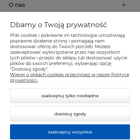
O nas
Moje konto
Dbamy o Twoją prywatność
Pliki cookies i pokrewne im technologie umożliwiają
Płatności i dostawa
poprawne działanie strony i pomagają nam
dostosować ofertę do Twoich potrzeb. Możesz
zaakceptować wykorzystanie przez nas wszystkich
tych plików i przejść do sklepu lub dostosować użycie
Pomoc
plików do swoich preferencji, wybierając opcję
"Dostosuj zgody".
Więcej o plikach cookies przeczytasz w naszej Polityce
Informacje
prywatności.
zaakceptuj tylko niezbędne
dostosuj zgody
zaakceptuj wszystkie