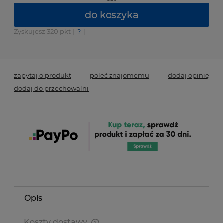
do koszyka
Zyskujesz
320
pkt [
?
]
*
- Pole wymagane
zapytaj o produkt
poleć znajomemu
dodaj opinię
dodaj do przechowalni
Opis
Koszty dostawy