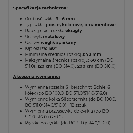
Specyfikacja techniczna:
Grubość szkła:
3 - 6 mm
Typ szkła:
proste, kolorowe, ornamentowe
Rodzaj cięcia szkła:
okrągły
Uchwyt:
metalowy
Ostrze:
węglik spiekany
Kąt ostrza:
130°
Minimalna średnica rozkroju:
72 mm
Maksymalna średnica rozkroju:
60 cm
(BO
511.0)
, 120 cm
(BO 514.0)
, 200 cm
(BO 516.0)
Akcesoria wymienne:
Wymienna rozetka Silberschnitt Bohle, 6
kółek (do BO 100.0, BO 511.0/514.0/516.0)
Wymienne kółka Silberschnitt (do BO 100.0,
BO 511.0/514.0/516.0) - 12 sztuk
Wymienna przyssawka do cyrkla (do BO
510.0-516.0 i 670.0)
Rączka do cyrkla (do BO 511.0/514.0/516.0)