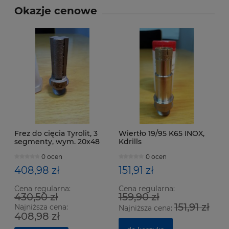
Okazje cenowe
Frez do cięcia Tyrolit, 3
Wiertło 19/95 K65 INOX,
segmenty, wym. 20x48
Kdrills
mm, M101 C25 RDV3
0 ocen
0 ocen
408,98 zł
151,91 zł
Cena regularna:
Cena regularna:
430,50 zł
159,90 zł
151,91 zł
Najniższa cena:
Najniższa cena:
408,98 zł