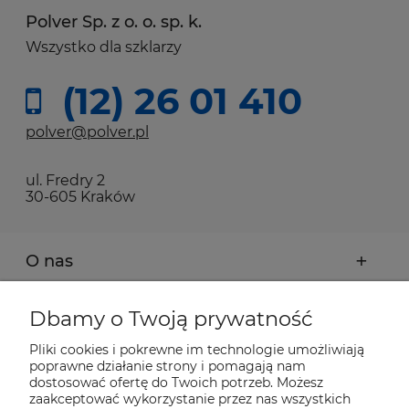
Polver Sp. z o. o. sp. k.
Wszystko dla szklarzy
(12) 26 01 410
polver@polver.pl
ul. Fredry 2
30-605 Kraków
O nas
Moje konto
Dbamy o Twoją prywatność
Pliki cookies i pokrewne im technologie umożliwiają
Płatności i dostawa
poprawne działanie strony i pomagają nam
dostosować ofertę do Twoich potrzeb. Możesz
zaakceptować wykorzystanie przez nas wszystkich