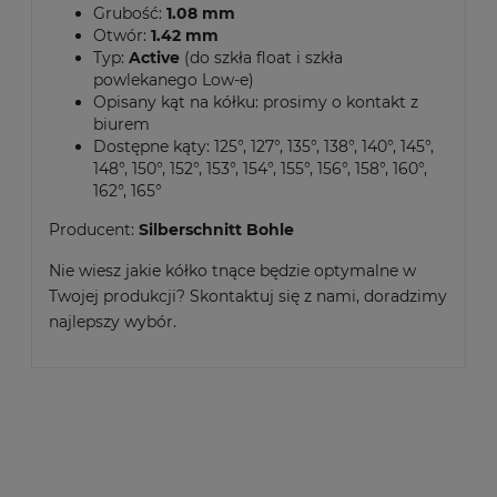
Grubość:
1.08 mm
Otwór:
1.42 mm
Typ:
Active
(do szkła float i szkła
powlekanego Low-e)
Opisany kąt na kółku: prosimy o kontakt z
biurem
Dostępne kąty: 125°, 127°, 135°, 138°, 140°, 145°,
148°, 150°, 152°, 153°, 154°, 155°, 156°, 158°, 160°,
162°, 165°
Producent:
Silberschnitt Bohle
Nie wiesz jakie kółko tnące będzie optymalne w
Twojej produkcji? Skontaktuj się z nami, doradzimy
najlepszy wybór.