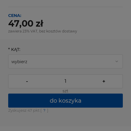
CENA:
47,00 zł
zawiera 23% VAT, bez kosztów dostawy
*
KĄT:
-
+
szt
do koszyka
Zyskujesz
47
pkt [
?
]
*
- Pole wymagane