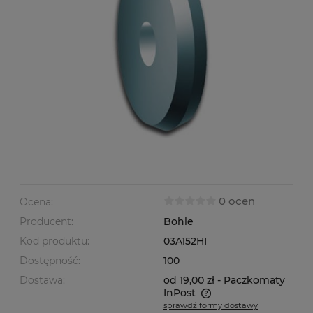
0 ocen
Ocena:
Producent:
Bohle
Kod produktu:
03A152HI
Dostępność:
100
Dostawa:
od 19,00 zł
- Paczkomaty
InPost
sprawdź formy dostawy
Cena nie zawiera ewentualnych kosztów płatności