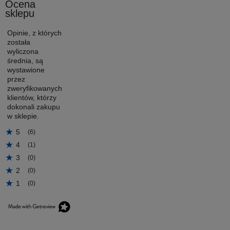
Ocena
sklepu
Opinie, z których
została
wyliczona
średnia, są
wystawione
przez
zweryfikowanych
klientów, którzy
dokonali zakupu
w sklepie.
5
(6)
4
(1)
3
(0)
2
(0)
1
(0)