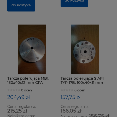
do koszyka
do koszyka
Tarcza polerująca MB1,
Tarcza polerująca SIAPI
130x40x12 mm CPA
TYP 17B, 100x40x11 mm
0 ocen
0 ocen
204,49 zł
157,75 zł
Cena regularna:
Cena regularna:
215,25 zł
166,05 zł
156,75 zł
Najniższa cena:
Najniższa cena: