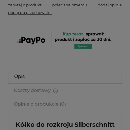
zapytaj o produkt
poleć znajomemu
dodaj opinię
dodaj do przechowalni
Opis
Koszty dostawy
Cena nie zawiera ewentualnych kosztów płatności
Opinie o produkcie (0)
Kółko do rozkroju Silberschnitt