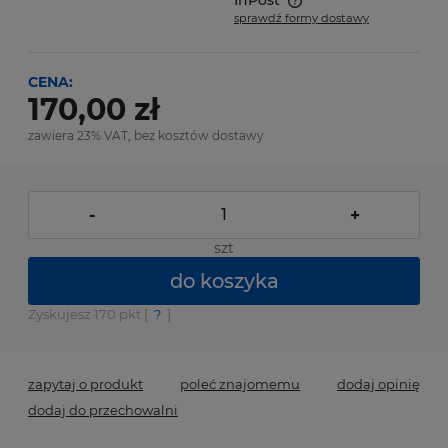
InPost
sprawdź formy dostawy
Cena nie zawiera ewentualnych kosztów płatności
CENA:
170,00 zł
zawiera 23% VAT, bez kosztów dostawy
-
+
szt
do koszyka
Zyskujesz
170
pkt [
?
]
zapytaj o produkt
poleć znajomemu
dodaj opinię
dodaj do przechowalni