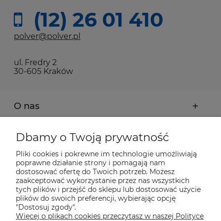
(12) 26 01 410
polver@polver.pl
ul. Fredry 2
30-605 Kraków
O nas
Moje konto
Dbamy o Twoją prywatność
Pliki cookies i pokrewne im technologie umożliwiają
Płatności i dostawa
poprawne działanie strony i pomagają nam
dostosować ofertę do Twoich potrzeb. Możesz
zaakceptować wykorzystanie przez nas wszystkich
tych plików i przejść do sklepu lub dostosować użycie
Pomoc
plików do swoich preferencji, wybierając opcję
"Dostosuj zgody".
Więcej o plikach cookies przeczytasz w naszej Polityce
Informacje