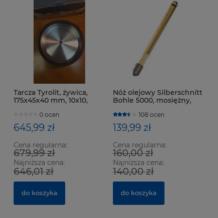
Tarcza Tyrolit, żywica,
Nóż olejowy Silberschnitt
175x45x40 mm, 10x10,
Bohle 5000, mosiężny,
gran. 230
140° (do szkła 3-12 mm)
0 ocen
108 ocen
645,99 zł
139,99 zł
Cena regularna:
Cena regularna:
679,99 zł
160,00 zł
Najniższa cena:
Najniższa cena:
646,01 zł
140,00 zł
do koszyka
do koszyka