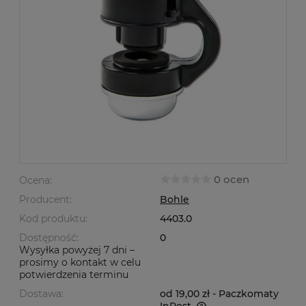
0 ocen
Ocena:
Producent:
Bohle
Kod produktu:
4403.0
Dostępność:
0
Wysyłka powyżej 7 dni –
prosimy o kontakt w celu
potwierdzenia terminu
Dostawa:
od 19,00 zł
- Paczkomaty