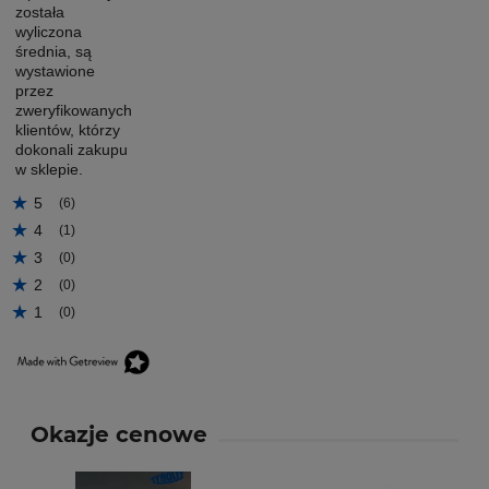
została
wyliczona
średnia, są
wystawione
przez
zweryfikowanych
klientów, którzy
dokonali zakupu
w sklepie.
5
(6)
4
(1)
3
(0)
2
(0)
1
(0)
Okazje cenowe