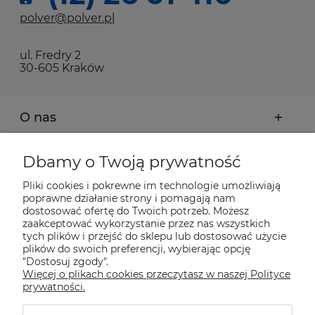
polver@polver.pl
ul. Fredry 2
30-605 Kraków
O nas
Moje konto
Dbamy o Twoją prywatność
Pliki cookies i pokrewne im technologie umożliwiają
Płatności i dostawa
poprawne działanie strony i pomagają nam
dostosować ofertę do Twoich potrzeb. Możesz
zaakceptować wykorzystanie przez nas wszystkich
tych plików i przejść do sklepu lub dostosować użycie
Pomoc
plików do swoich preferencji, wybierając opcję
"Dostosuj zgody".
Więcej o plikach cookies przeczytasz w naszej Polityce
Informacje
prywatności.