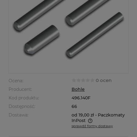
0 ocen
Ocena:
Producent:
Bohle
Kod produktu:
496.140F
Dostępność:
66
Dostawa:
od 19,00 zł
- Paczkomaty
InPost
sprawdź formy dostawy
Cena nie zawiera ewentualnych kosztów płatności