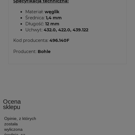
Specyfikacja techniczna:
Materiał:
węglik
Średnica:
1,4 mm
Długość:
12 mm
Uchwyt:
432.0
,
422.0
,
439.122
Kod producenta:
496.140F
Producent:
Bohle
Ocena
sklepu
Opinie, z których
została
wyliczona
średnia, są