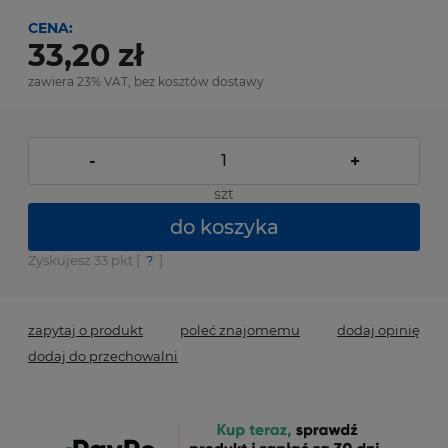
CENA:
33,20 zł
zawiera 23% VAT, bez kosztów dostawy
-
+
szt
do koszyka
Zyskujesz
33
pkt [
?
]
zapytaj o produkt
poleć znajomemu
dodaj opinię
dodaj do przechowalni