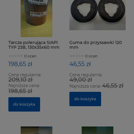
Tarcza polerująca SIAPI
Guma do przyssawki 120
TYP 23B, 130x35x60 mm
mm
0 ocen
0 ocen
198,65 zł
46,55 zł
Cena regularna:
Cena regularna:
209,10 zł
49,00 zł
46,55 zł
Najniższa cena:
Najniższa cena:
198,65 zł
do koszyka
do koszyka