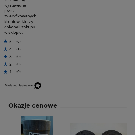
wystawione
przez
zweryfikowanych
klientów, którzy
dokonali zakupu
w sklepie.
5
(6)
4
(1)
3
(0)
2
(0)
1
(0)
Okazje cenowe