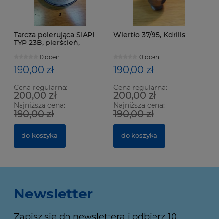
Tarcza polerująca SIAPI
Wiertło 37/95, Kdrills
TYP 23B, pierścień,
150x30x110 mm
0 ocen
0 ocen
190,00 zł
190,00 zł
Cena regularna:
Cena regularna:
200,00 zł
200,00 zł
Najniższa cena:
Najniższa cena:
190,00 zł
190,00 zł
do koszyka
do koszyka
Newsletter
Zapisz się do newslettera i odbierz 10