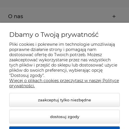
O nas
Moje konto
Dbamy o Twoją prywatność
Pliki cookies i pokrewne im technologie umożliwiają
Płatności i dostawa
poprawne działanie strony i pomagają nam
dostosować ofertę do Twoich potrzeb. Możesz
zaakceptować wykorzystanie przez nas wszystkich
Pomoc
tych plików i przejść do sklepu lub dostosować użycie
plików do swoich preferencji, wybierając opcję
"Dostosuj zgody".
Więcej o plikach cookies przeczytasz w naszej Polityce
Informacje
prywatności.
zaakceptuj tylko niezbędne
dostosuj zgody