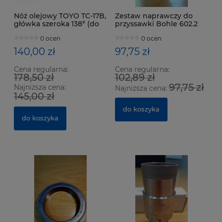
Nóż olejowy TOYO TC-17B,
Zestaw naprawczy do
główka szeroka 138° (do
przyssawki Bohle 602.2
szkła 3-12 mm)
0 ocen
0 ocen
140,00 zł
97,75 zł
Cena regularna:
Cena regularna:
178,50 zł
102,89 zł
97,75 zł
Najniższa cena:
Najniższa cena:
145,00 zł
do koszyka
do koszyka