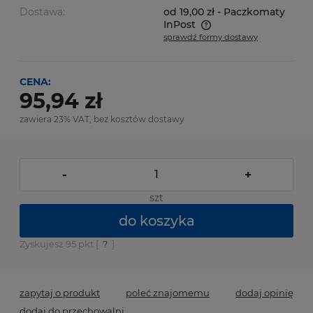
Dostawa:
od 19,00 zł
- Paczkomaty
InPost
sprawdź formy dostawy
Cena nie zawiera ewentualnych kosztów płatności
CENA:
95,94 zł
zawiera 23% VAT, bez kosztów dostawy
-
+
szt
do koszyka
Zyskujesz
95
pkt [
?
]
zapytaj o produkt
poleć znajomemu
dodaj opinię
dodaj do przechowalni