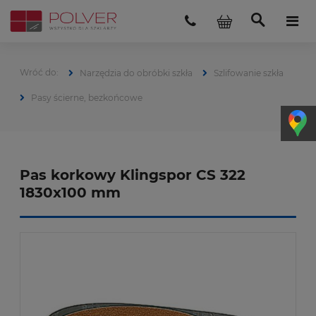
Narzędzia do obróbki szkła
Szlifowanie szkła
Pasy ścierne, bezkońcowe
Pas korkowy Klingspor CS 322
1830x100 mm