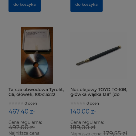
do koszyka
do koszyka
Tarcza obwodowa Tyrolit,
Nóż olejowy TOYO TC-10B,
C6, ołówek, 100x15x22
główka wąska 138° (do
mm, 7x2.3, gran. 120
szkła 3-10 mm)
0 ocen
0 ocen
467,40 zł
140,00 zł
Cena regularna:
Cena regularna:
492,00 zł
189,00 zł
179,55 zł
Najniższa cena:
Najniższa cena: