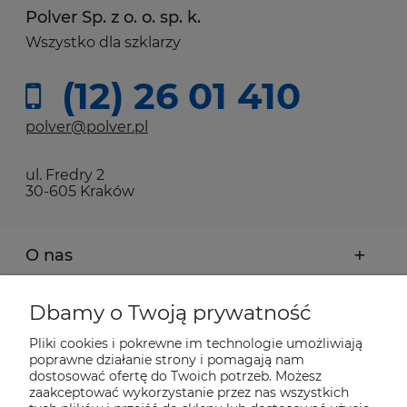
Polver Sp. z o. o. sp. k.
Wszystko dla szklarzy
(12) 26 01 410
polver@polver.pl
ul. Fredry 2
30-605 Kraków
O nas
Moje konto
Dbamy o Twoją prywatność
Pliki cookies i pokrewne im technologie umożliwiają
Płatności i dostawa
poprawne działanie strony i pomagają nam
dostosować ofertę do Twoich potrzeb. Możesz
zaakceptować wykorzystanie przez nas wszystkich