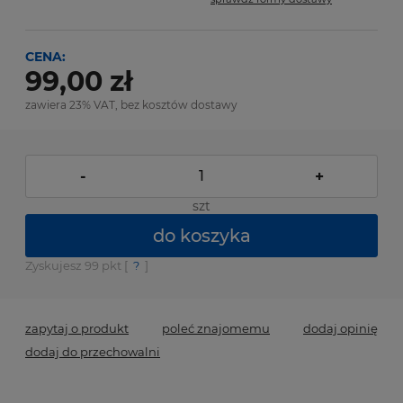
Cena nie zawiera ewentualnych kosztów płatności
CENA:
99,00 zł
zawiera 23% VAT, bez kosztów dostawy
-
+
szt
do koszyka
Zyskujesz
99
pkt [
?
]
zapytaj o produkt
poleć znajomemu
dodaj opinię
dodaj do przechowalni