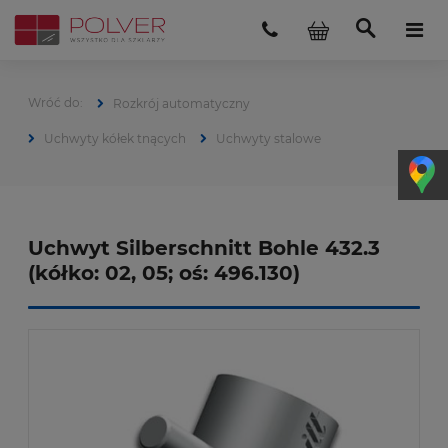
Rozkrój automatyczny
Uchwyty kółek tnących
Uchwyty stalowe
Uchwyt Silberschnitt Bohle 432.3
(kółko: 02, 05; oś: 496.130)