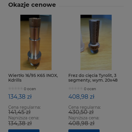
Okazje cenowe
Wiertło 16/95 K65 INOX,
Frez do cięcia Tyrolit, 3
Kdrills
segmenty, wym. 20x48
mm, M101 C25 RDV3
0 ocen
0 ocen
134,38 zł
408,98 zł
Cena regularna:
Cena regularna:
141,45 zł
430,50 zł
Najniższa cena:
Najniższa cena:
134,38 zł
408,98 zł