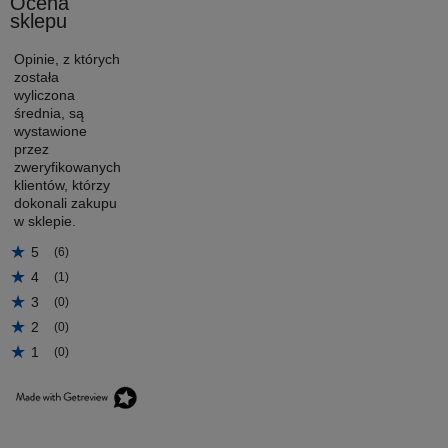
Ocena
sklepu
Opinie, z których
została
wyliczona
średnia, są
wystawione
przez
zweryfikowanych
klientów, którzy
dokonali zakupu
w sklepie.
5
(6)
4
(1)
3
(0)
2
(0)
1
(0)