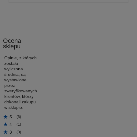
Ocena
sklepu
Opinie, z których
została
wyliczona
średnia, są
wystawione
przez
zweryfikowanych
klientów, którzy
dokonali zakupu
w sklepie.
5
(6)
4
(1)
3
(0)