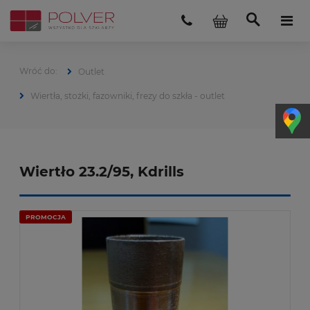
Outlet
Wiertła, stożki, fazowniki, frezy do szkła - outlet
Wiertło 23.2/95, Kdrills
PROMOCJA