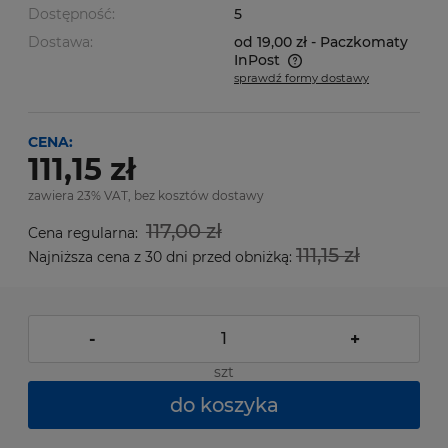
Dostępność:
5
Dostawa:
od 19,00 zł
- Paczkomaty
InPost
sprawdź formy dostawy
Cena nie zawiera ewentualnych kosztów płatności
CENA:
111,15 zł
zawiera 23% VAT, bez kosztów dostawy
117,00 zł
Cena regularna:
111,15 zł
Najniższa cena z 30 dni przed obniżką:
-
+
szt
do koszyka