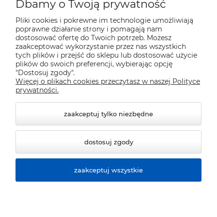
Moje konto
Dbamy o Twoją prywatność
Pliki cookies i pokrewne im technologie umożliwiają
Płatności i dostawa
poprawne działanie strony i pomagają nam
dostosować ofertę do Twoich potrzeb. Możesz
zaakceptować wykorzystanie przez nas wszystkich
tych plików i przejść do sklepu lub dostosować użycie
Pomoc
plików do swoich preferencji, wybierając opcję
"Dostosuj zgody".
Więcej o plikach cookies przeczytasz w naszej Polityce
Informacje
prywatności.
zaakceptuj tylko niezbędne
dostosuj zgody
zaakceptuj wszystkie
© 2026 sklep.polver.eu. Wszelkie prawa zastrzeżone.
Styl graficzny ShopGadget.pl
Sklep internetowy Shoper
Premium