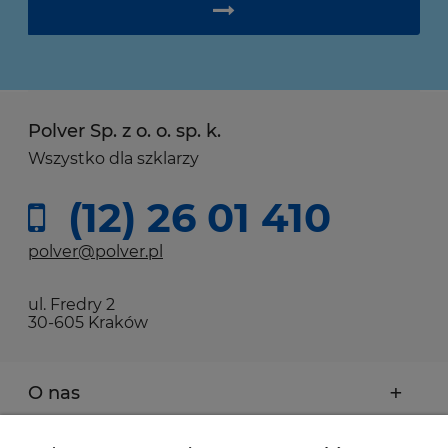
Polver Sp. z o. o. sp. k.
Wszystko dla szklarzy
(12) 26 01 410
polver@polver.pl
ul. Fredry 2
30-605 Kraków
O nas