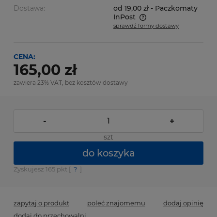
Dostawa:
od 19,00 zł
- Paczkomaty
InPost
sprawdź formy dostawy
Cena nie zawiera ewentualnych kosztów płatności
CENA:
165,00 zł
zawiera 23% VAT, bez kosztów dostawy
-
+
szt
do koszyka
Zyskujesz
165
pkt [
?
]
zapytaj o produkt
poleć znajomemu
dodaj opinię
dodaj do przechowalni