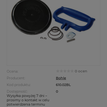
0 ocen
Ocena:
Producent:
Bohle
Kod produktu:
610.02BL
Dostępność:
0
Wysyłka powyżej 7 dni –
prosimy o kontakt w celu
potwierdzenia terminu