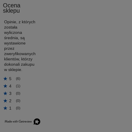
Ocena
sklepu
Opinie, z których
została
wyliczona
średnia, są
wystawione
przez
zweryfikowanych
klientów, którzy
dokonali zakupu
w sklepie.
5
(6)
4
(1)
3
(0)
2
(0)
1
(0)