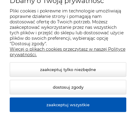
Dbamy o Twoją prywatność
Pliki cookies i pokrewne im technologie umożliwiają
Płatności i dostawa
poprawne działanie strony i pomagają nam
dostosować ofertę do Twoich potrzeb. Możesz
zaakceptować wykorzystanie przez nas wszystkich
Pomoc
tych plików i przejść do sklepu lub dostosować użycie
plików do swoich preferencji, wybierając opcję
"Dostosuj zgody".
Więcej o plikach cookies przeczytasz w naszej Polityce
Informacje
prywatności.
zaakceptuj tylko niezbędne
dostosuj zgody
zaakceptuj wszystkie
© 2026 sklep.polver.eu. Wszelkie prawa zastrzeżone.
Styl graficzny ShopGadget.pl
Sklep internetowy Shoper
Premium