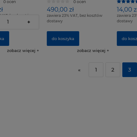
0 ocen
0 ocen
ł
490,00 zł
14,00 z
 VAT, bez kosztów
zawiera 23% VAT, bez kosztów
zawiera 23
dostawy
dostawy
+
ka
do koszyka
do kos
zobacz więcej
zobacz więcej
«
1
2
3