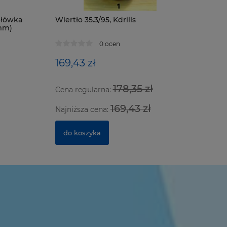
główka
Wiertło 35.3/95, Kdrills
 mm)
Zestaw d
przyssawe
0 ocen
aluminium
169,43 zł
639,97 
178,35 zł
Cena regularna:
Cena regu
169,43 zł
Najniższa cena:
Najniższa
do koszyka
do kosz