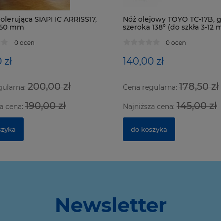
olerująca SIAPI IC ARRISS17,
Nóż olejowy TOYO TC-17B, 
x50 mm
szeroka 138° (do szkła 3-12
0 ocen
0 ocen
 zł
140,00 zł
200,00 zł
178,50 zł
gularna:
Cena regularna:
190,00 zł
145,00 zł
a cena:
Najniższa cena:
szyka
do koszyka
Newsletter