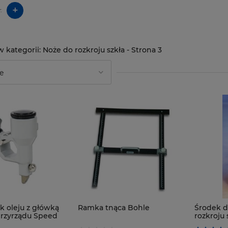
+
:
Noże do rozkroju szkła - Strona 3
k oleju z główką
Ramka tnąca Bohle
Środek d
przyrządu Speed
rozkroju