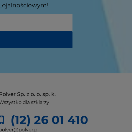
 Lojalnościowym!
Polver Sp. z o. o. sp. k.
Wszystko dla szklarzy
(12) 26 01 410
polver@polver.pl