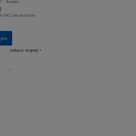
6 ocen
ł
% VAT, bez kosztów
zyka
zobacz więcej
»