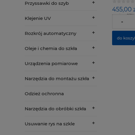
Przyssawki do szyb
455,00 z
zawiera 23%
Klejenie UV
dostawy
-
Rozkrój automatyczny
do koszy
Oleje i chemia do szkła
Urządzenia pomiarowe
Narzędzia do montażu szkła
Odzież ochronna
Narzędzia do obróbki szkła
Usuwanie rys na szkle