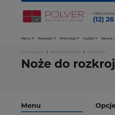
OBSŁUGA KL
(12) 26
Menu
Nowości
Promocje
Outlet
Serwis i
Strona główna
Narzędzia szklarskie
Cięcie szkła
Noże do rozkroj
Menu
Opcje