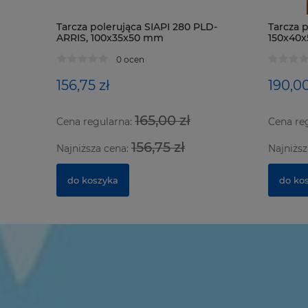
Tarcza polerująca SIAPI 280 PLD-
Tarcza p
ARRIS, 100x35x50 mm
150x40
0 ocen
156,75 zł
190,00
165,00 zł
Cena regularna:
Cena re
156,75 zł
Najniższa cena:
Najniższ
do koszyka
do ko