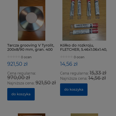
Tarcza grooving V Tyrolit,
Kółko do rozkroju,
200x8/90 mm, gran. 400
FLETCHER, 5.46x1.06x1.40,
155°
0 ocen
0 ocen
921,50 zł
14,56 zł
15,33 zł
Cena regularna:
Cena regularna:
970,00 zł
14,56 zł
Najniższa cena:
921,50 zł
Najniższa cena:
do koszyka
do koszyka