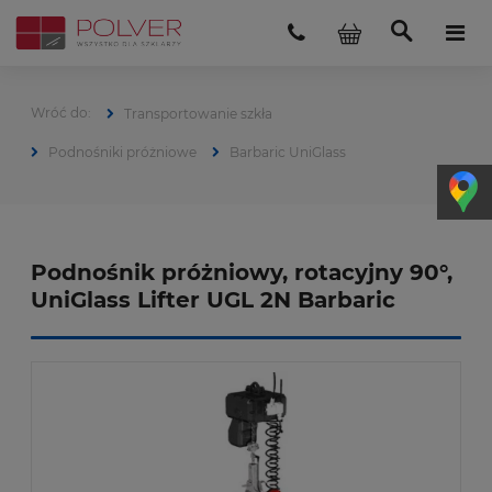
Transportowanie szkła
Podnośniki próżniowe
Barbaric UniGlass
Podnośnik próżniowy, rotacyjny 90°,
UniGlass Lifter UGL 2N Barbaric