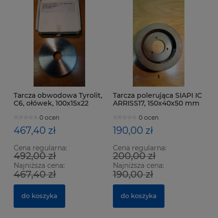
Tarcza obwodowa Tyrolit,
Tarcza polerująca SIAPI IC
C6, ołówek, 100x15x22
ARRISS17, 150x40x50 mm
mm, 7x2.3, gran. 120
0 ocen
0 ocen
467,40 zł
190,00 zł
Cena regularna:
Cena regularna:
492,00 zł
200,00 zł
Najniższa cena:
Najniższa cena:
467,40 zł
190,00 zł
do koszyka
do koszyka