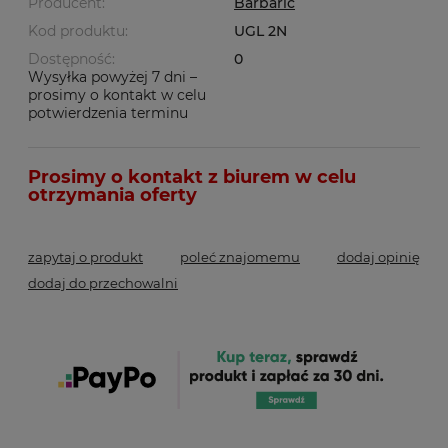
Producent:
Barbaric
Kod produktu:
UGL 2N
Dostępność:
0
Wysyłka powyżej 7 dni –
prosimy o kontakt w celu
potwierdzenia terminu
zapytaj o produkt
poleć znajomemu
dodaj opinię
dodaj do przechowalni