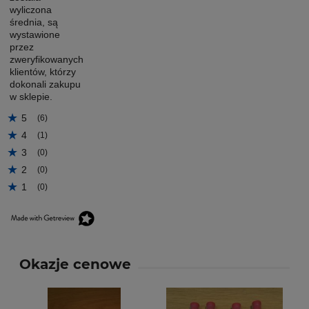
wyliczona
średnia, są
wystawione
przez
zweryfikowanych
klientów, którzy
dokonali zakupu
w sklepie.
5
(6)
4
(1)
3
(0)
2
(0)
1
(0)
Okazje cenowe