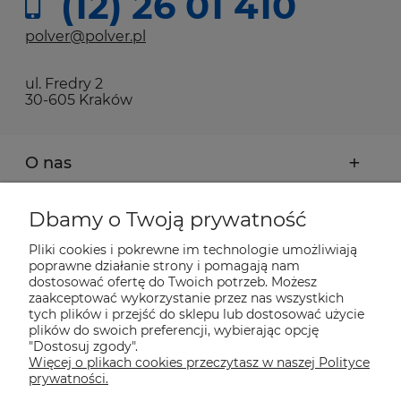
(12) 26 01 410
polver@polver.pl
ul. Fredry 2
30-605 Kraków
O nas
Moje konto
Dbamy o Twoją prywatność
Pliki cookies i pokrewne im technologie umożliwiają
Płatności i dostawa
poprawne działanie strony i pomagają nam
dostosować ofertę do Twoich potrzeb. Możesz
zaakceptować wykorzystanie przez nas wszystkich
Pomoc
tych plików i przejść do sklepu lub dostosować użycie
plików do swoich preferencji, wybierając opcję
"Dostosuj zgody".
Więcej o plikach cookies przeczytasz w naszej Polityce
Informacje
prywatności.