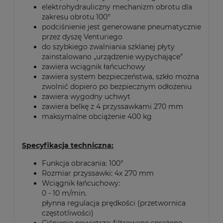
elektrohydrauliczny mechanizm obrotu dla
zakresu obrotu 100°
podciśnienie jest generowane pneumatycznie
przez dyszę Venturiego
do szybkiego zwalniania szklanej płyty
zainstalowano „urządzenie wypychające”
zawiera wciągnik łańcuchowy
zawiera system bezpieczeństwa, szkło można
zwolnić dopiero po bezpiecznym odłożeniu
zawiera wygodny uchwyt
zawiera belkę z 4 przyssawkami 270 mm
maksymalne obciążenie 400 kg
Specyfikacja techniczna:
Funkcja obracania: 100°
Rozmiar przyssawki: 4x 270 mm
Wciągnik łańcuchowy:
0 - 10 m/min.
płynna regulacja prędkości (przetwornica
częstotliwości)
Ciśnienie powietrza: filtrowane sprężone