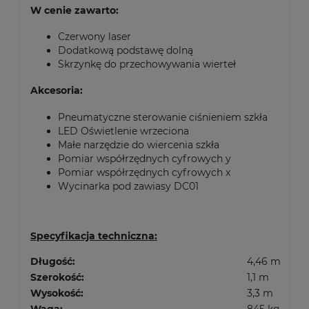
W cenie zawarto:
Czerwony laser
Dodatkową podstawę dolną
Skrzynkę do przechowywania wierteł
Akcesoria:
Pneumatyczne sterowanie ciśnieniem szkła
LED Oświetlenie wrzeciona
Małe narzędzie do wiercenia szkła
Pomiar współrzędnych cyfrowych y
Pomiar współrzędnych cyfrowych x
Wycinarka pod zawiasy DC01
Specyfikacja techniczna:
Długość:
4,46 m
Szerokość:
1,1 m
Wysokość:
3,3 m
Waga:
845 kg