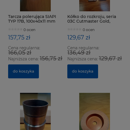
Tarcza polerująca SIAPI
Kółko do rozkroju, seria
TYP 17B, 100x40x11 mm
03C Cutmaster Gold,
5.6x1.08x1.42 mm 153°
0 ocen
0 ocen
Contact
157,75 zł
129,67 zł
Cena regularna:
Cena regularna:
166,05 zł
136,49 zł
156,75 zł
129,67 zł
Najniższa cena:
Najniższa cena:
do koszyka
do koszyka