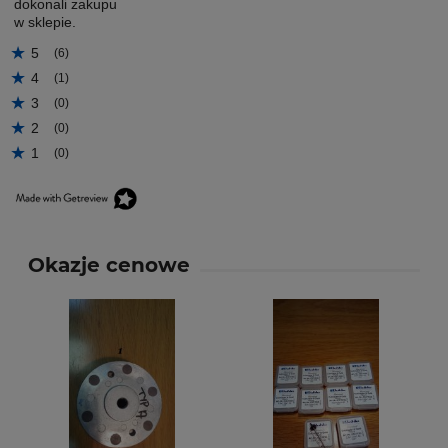
dokonali zakupu
w sklepie.
5
(6)
4
(1)
3
(0)
2
(0)
1
(0)
Okazje cenowe