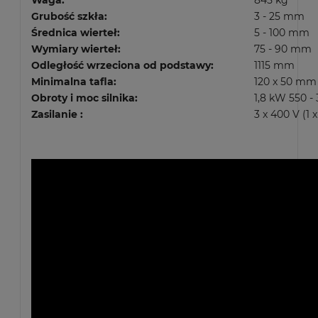
Grubość szkła:
3 - 25 mm
Średnica wierteł:
5 - 100 mm
Wymiary wierteł:
75 - 90 mm
Odległość wrzeciona od podstawy:
1115 mm
Minimalna tafla:
120 x 50 mm
Obroty i moc silnika:
1,8 kW 550 -
Zasilanie :
3 x 400 V (1 