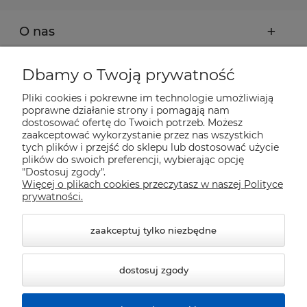
O nas
Moje konto
Dbamy o Twoją prywatność
Pliki cookies i pokrewne im technologie umożliwiają
Płatności i dostawa
poprawne działanie strony i pomagają nam
dostosować ofertę do Twoich potrzeb. Możesz
zaakceptować wykorzystanie przez nas wszystkich
Pomoc
tych plików i przejść do sklepu lub dostosować użycie
plików do swoich preferencji, wybierając opcję
"Dostosuj zgody".
Więcej o plikach cookies przeczytasz w naszej Polityce
Informacje
prywatności.
zaakceptuj tylko niezbędne
dostosuj zgody