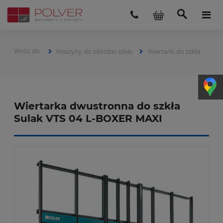
Maszyny do obróbki szkła
Wiertarki do szkła
Wiertarka dwustronna do szkła
Sulak VTS 04 L-BOXER MAXI