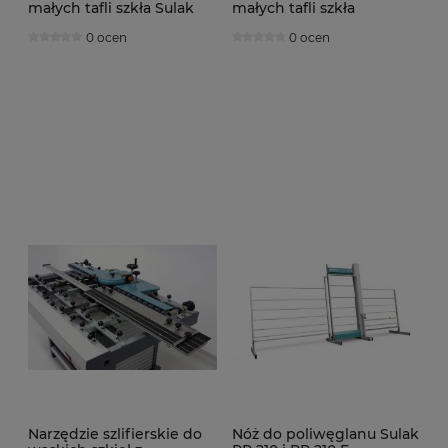
małych tafli szkła Sulak
małych tafli szkła
BMS 01
0 ocen
0 ocen
Narzędzie szlifierskie do
Nóż do poliwęglanu Sulak