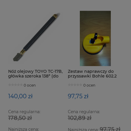
Nóż olejowy TOYO TC-17B,
Zestaw naprawczy do
główka szeroka 138° (do
przyssawki Bohle 602.2
szkła 3-12 mm)
0 ocen
0 ocen
140,00 zł
97,75 zł
Cena regularna:
Cena regularna:
178,50 zł
102,89 zł
Ze
Nó
97,75 zł
Najniższa cena:
Bo
ha
Najniższa cena: