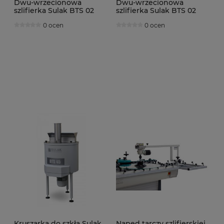
Dwu-wrzecionowa
Dwu-wrzecionowa
szlifierka Sulak BTS 02
szlifierka Sulak BTS 02
GAMMA
GAMMA PLUS
0 ocen
0 ocen
Kruszarka do szkła Sulak
Napęd tarczy szlifierskiej