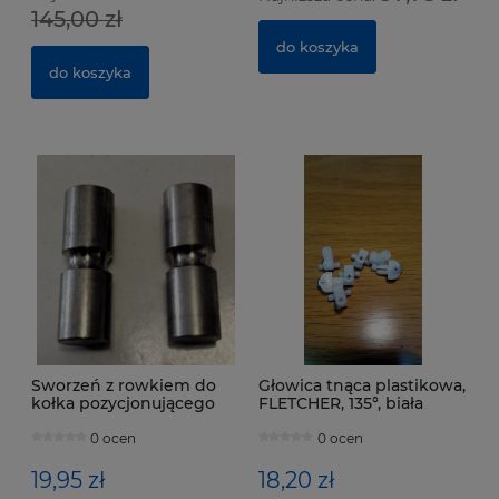
145,00 zł
do koszyka
6
91
do koszyka
Na
Sworzeń z rowkiem do
Głowica tnąca plastikowa,
kołka pozycjonującego
FLETCHER, 135°, biała
(poz. 1-11)
0 ocen
0 ocen
19,95 zł
18,20 zł