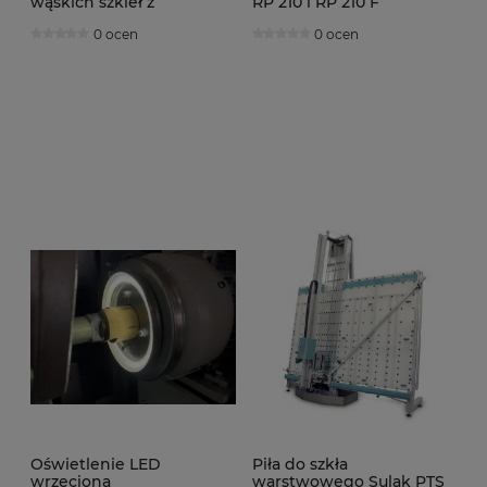
wąskich szkieł z
RP 210 i RP 210 F
mimośrodem Sulak BMSe
0 ocen
0 ocen
01
Oświetlenie LED
Piła do szkła
wrzeciona
warstwowego Sulak PTS