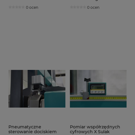
325 Porta
0 ocen
0 ocen
Pneumatyczne
Pomiar współrzędnych
sterowanie dociskiem
cyfrowych X Sulak