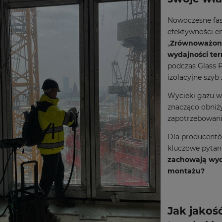
Nowoczesne fas
efektywności e
„
Zrównoważone
wydajności ter
podczas Glass P
izolacyjne szyb
Wycieki gazu w
znacząco obniży
zapotrzebowanie
Dla producentów
kluczowe pytan
zachowają wyd
montażu?
Jak jakoś