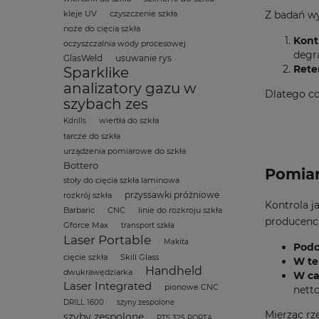
Z badań wy
kleje UV
czyszczenie szkła
noże do cięcia szkła
Kont
oczyszczalnia wody procesowej
degr
GlasWeld
usuwanie rys
Rete
Sparklike
analizatory gazu w
Dlatego co
szybach zes
wiertła do szkła
Kdrills
tarcze do szkła
urządzenia pomiarowe do szkła
Bottero
Pomiar
stoły do cięcia szkła laminowa
przyssawki próżniowe
rozkrój szkła
Kontrola j
Barbaric
CNC
linie do rozkroju szkła
producenci
Gforce Max
transport szkła
Laser Portable
Makita
Podc
cięcie szkła
Skill Glass
W te
Handheld
dwukrawędziarka
W ca
Laser Integrated
pionowe CNC
netto
DRILL 1600
szyny zespolone
Mierząc rz
szyby zespolone
PTS 325 PORTA