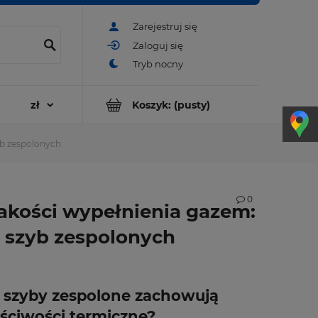
Zarejestruj się
Zaloguj się
Koszyk:
(pusty)
yb zespolonych
0
jakości wypełnienia gazem:
 szyb zespolonych
 szyby zespolone zachowują
ściwości termiczne?