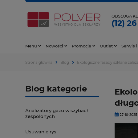
OBSŁUGA KL
(12) 26
Menu
Nowości
Promocje
Outlet
Serwis i
Strona główna
Blog
Ekologiczne fasady szklane zale
Blog kategorie
Ekolo
długo
Analizatory gazu w szybach
27-10-2025
zespolonych
Usuwanie rys