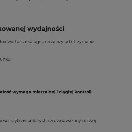
ikowanej wydajności
alna wartość ekologiczna zależy od utrzymania
runku:
wałość wymaga mierzalnej i ciągłej kontroli
akości szyb zespolonych i zrównoważony rozwój