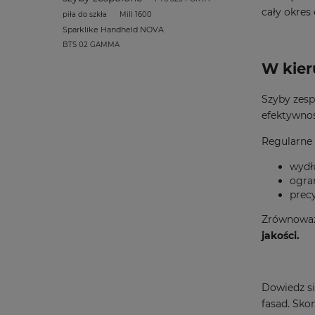
cały okres 
piła do szkła
Mill 1600
Sparklike Handheld NOVA
BTS 02 GAMMA
W kier
Szyby zesp
efektywnoś
Regularne 
wydł
ogran
prec
Zrównoważo
jakości.
Dowiedz si
fasad. Skon