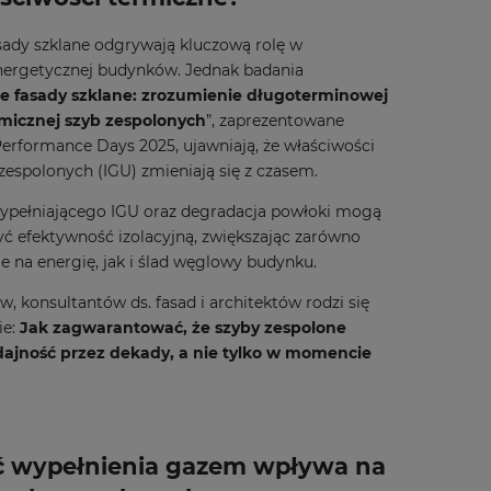
ady szklane odgrywają kluczową rolę w
nergetycznej budynków. Jednak badania
 fasady szklane: zrozumienie długoterminowej
micznej szyb zespolonych
”, zaprezentowane
erformance Days 2025, ujawniają, że właściwości
 zespolonych (IGU) zmieniają się z czasem.
ypełniającego IGU oraz degradacja powłoki mogą
ć efektywność izolacyjną, zwiększając zarówno
 na energię, jak i ślad węglowy budynku.
, konsultantów ds. fasad i architektów rodzi się
ie:
Jak zagwarantować, że szyby zespolone
ajność przez dekady, a nie tylko w momencie
ć wypełnienia gazem wpływa na