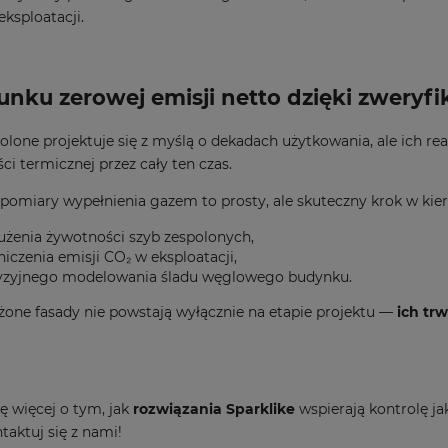
eksploatacji.
unku zerowej emisji netto dzięki zweryf
olone projektuje się z myślą o dekadach użytkowania, ale ich re
ci termicznej przez cały ten czas.
pomiary wypełnienia gazem to prosty, ale skuteczny krok w kie
użenia żywotności szyb zespolonych,
iczenia emisji CO₂ w eksploatacji,
yzyjnego modelowania śladu węglowego budynku.
ne fasady nie powstają wyłącznie na etapie projektu —
ich tr
ę więcej o tym, jak
rozwiązania Sparklike
wspierają kontrolę j
taktuj się z nami!