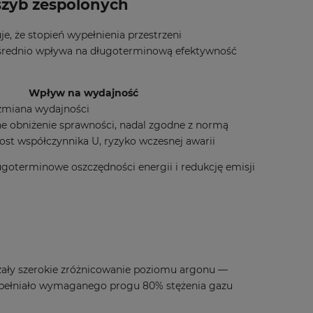
szyb zespolonych
e, że stopień wypełnienia przestrzeni
rednio wpływa na długoterminową efektywność
Wpływ na wydajność
zmiana wydajności
 obniżenie sprawności, nadal zgodne z normą
st współczynnika U, ryzyko wczesnej awarii
ugoterminowe oszczędności energii i redukcję emisji
zały szerokie zróżnicowanie poziomu argonu —
spełniało wymaganego progu 80% stężenia gazu