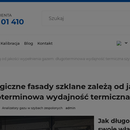
IENTA
 01 410
 Kalibracja
Blog
Kontakt
żą od jakości wypełnienia gazem: długoterminowa wydajność termiczna sz
giczne fasady szklane zależą od 
terminowa wydajność termiczna
Analizatory gazu w szybach zespolonych
admin
Jak długo
swoje wła