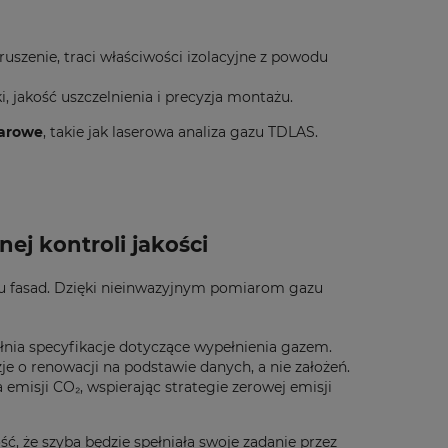
ruszenie, traci właściwości izolacyjne z powodu
, jakość uszczelnienia i precyzja montażu.
iarowe
, takie jak laserowa analiza gazu TDLAS.
j kontroli jakości
ju fasad. Dzięki nieinwazyjnym pomiarom gazu
ełnia specyfikacje dotyczące wypełnienia gazem.
e o renowacji na podstawie danych, a nie założeń.
isji CO₂, wspierając strategie zerowej emisji
, że szyba będzie spełniała swoje zadanie przez