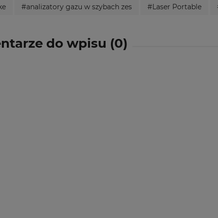
ke
#analizatory gazu w szybach zes
#Laser Portable
tarze do wpisu (0)