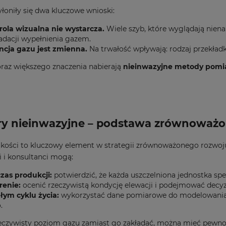
łoniły się dwa kluczowe wnioski:
rola wizualna nie wystarcza.
Wiele szyb, które wyglądają niena
adacji wypełnienia gazem.
ncja gazu jest zmienna.
Na trwałość wpływają: rodzaj przekładki
raz większego znaczenia nabierają
nieinwazyjne metody pom
y nieinwazyjne – podstawa zrównoważone
akości to kluczowy element w strategii zrównoważonego rozwo
 i konsultanci mogą:
zas produkcji:
potwierdzić, że każda uszczelniona jednostka sp
renie:
ocenić rzeczywistą kondycję elewacji i podejmować decyzj
łym cyklu życia:
wykorzystać dane pomiarowe do modelowania em
.
eczywisty poziom gazu zamiast go zakładać, można mieć pewność