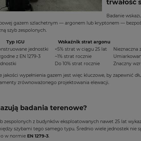
trwałość 
Badanie wskazuj
bowej gazem szlachetnym — argonem lub kryptonem — bezpoś
ną szyb zespolonych.
Typ IGU
Wskaźnik strat argonu
onstruowane jednostki
<5% strat w ciągu 25 lat
Nieznaczna 
zgodne z EN 1279-3
~1% strat rocznie
Umiarkowane
dnostki
Do 10% strat rocznie
Znaczny wzro
 jakości wypełnienia gazem jest więc kluczowe, by zapewnić dł
damenty zrównoważonego projektowania elewacji.
azują badania terenowe?
yb zespolonych z budynków eksploatowanych nawet 25 lat wyka
ędzy szybami tego samego typu. Średnio wiele jednostek nie 
go w normie
EN 1279-3
.