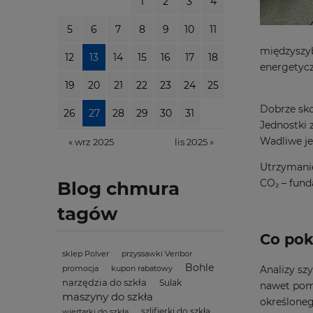
1
2
3
4
5
6
7
8
9
10
11
międzyszy
12
13
14
15
16
17
18
energetycz
19
20
21
22
23
24
25
Dobrze sk
26
27
28
29
30
31
Jednostki 
Wadliwe je
« wrz 2025
lis 2025 »
Utrzymanie
CO₂ – fun
Blog chmura
tagów
Co pok
sklep Polver
przyssawki Veribor
Bohle
Analizy sz
promocja
kupon rabatowy
narzędzia do szkła
Sulak
nawet pomi
maszyny do szkła
określone
szlifierki do szkła
wiertarki do szkła