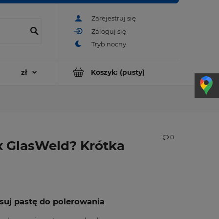
Zarejestruj się
Zaloguj się
Koszyk:
(pusty)
0
x GlasWeld? Krótka
osuj pastę do polerowania