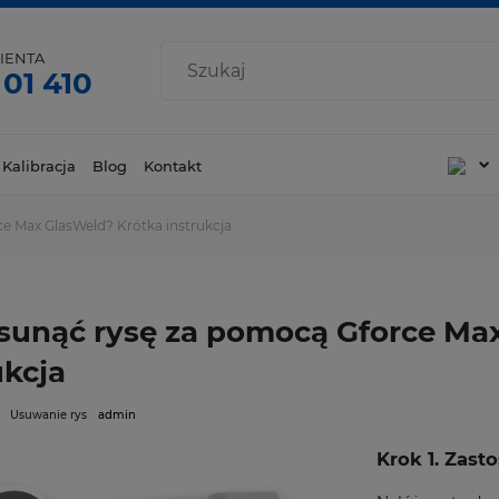
IENTA
 01 410
 Kalibracja
Blog
Kontakt
e Max GlasWeld? Krótka instrukcja
sunąć rysę za pomocą Gforce Ma
ukcja
Usuwanie rys
admin
Krok 1. Zast