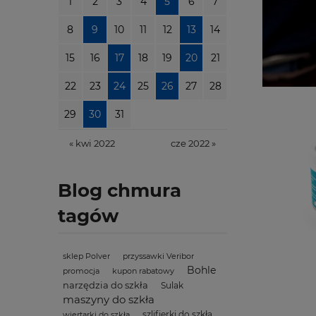
1
2
3
4
5
6
7
8
9
10
11
12
13
14
15
16
17
18
19
20
21
22
23
24
25
26
27
28
29
30
31
« kwi 2022
cze 2022 »
Blog chmura
tagów
sklep Polver
przyssawki Veribor
Bohle
promocja
kupon rabatowy
narzędzia do szkła
Sulak
maszyny do szkła
szlifierki do szkła
wiertarki do szkła