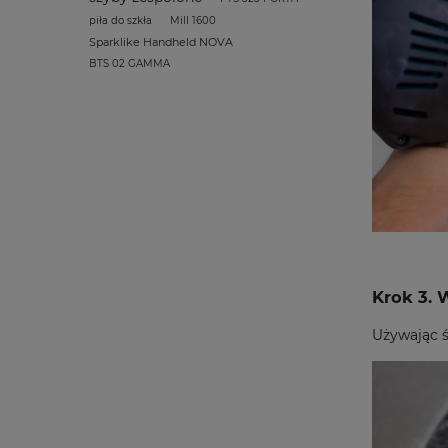
piła do szkła
Mill 1600
Sparklike Handheld NOVA
BTS 02 GAMMA
Krok 3. 
Używając ś