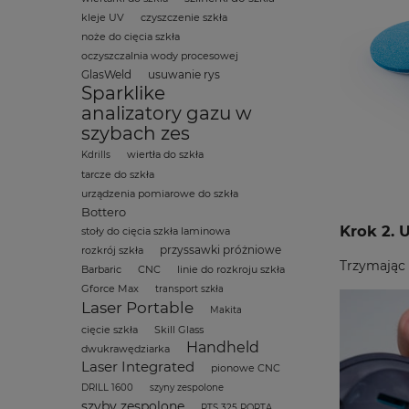
kleje UV
czyszczenie szkła
noże do cięcia szkła
oczyszczalnia wody procesowej
GlasWeld
usuwanie rys
Sparklike
analizatory gazu w
szybach zes
wiertła do szkła
Kdrills
tarcze do szkła
urządzenia pomiarowe do szkła
Bottero
Krok 2. 
stoły do cięcia szkła laminowa
przyssawki próżniowe
rozkrój szkła
Trzymając 
Barbaric
CNC
linie do rozkroju szkła
Gforce Max
transport szkła
Laser Portable
Makita
cięcie szkła
Skill Glass
Handheld
dwukrawędziarka
Laser Integrated
pionowe CNC
DRILL 1600
szyny zespolone
szyby zespolone
PTS 325 PORTA