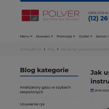
OBSŁUGA KL
(12) 26
Menu
Nowości
Promocje
Outlet
Serwis i
Strona główna
Blog
Jak usunąć rysę za pomocą Gforc
Blog kategorie
Jak u
instr
Analizatory gazu w szybach
26-05-2022
zespolonych
Usuwanie rys