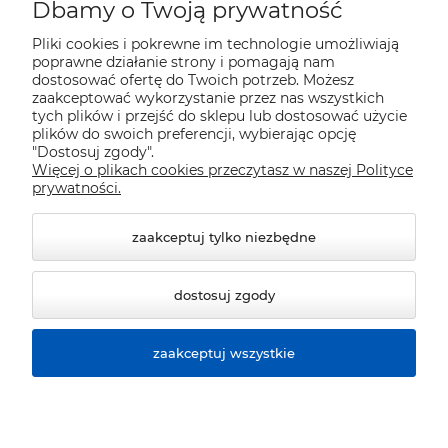
Moje konto
Dbamy o Twoją prywatność
Pliki cookies i pokrewne im technologie umożliwiają
Płatności i dostawa
poprawne działanie strony i pomagają nam
dostosować ofertę do Twoich potrzeb. Możesz
zaakceptować wykorzystanie przez nas wszystkich
tych plików i przejść do sklepu lub dostosować użycie
Pomoc
plików do swoich preferencji, wybierając opcję
"Dostosuj zgody".
Więcej o plikach cookies przeczytasz w naszej Polityce
Informacje
prywatności.
zaakceptuj tylko niezbędne
dostosuj zgody
zaakceptuj wszystkie
© 2026 sklep.polver.eu. Wszelkie prawa zastrzeżone.
Styl graficzny ShopGadget.pl
Sklep internetowy Shoper
Premium