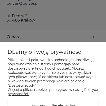
polver@polver.pl
ul. Fredry 2
30-605 Kraków
O nas
Moje konto
Dbamy o Twoją prywatność
Pliki cookies i pokrewne im technologie umożliwiają
Płatności i dostawa
poprawne działanie strony i pomagają nam
dostosować ofertę do Twoich potrzeb. Możesz
zaakceptować wykorzystanie przez nas wszystkich
tych plików i przejść do sklepu lub dostosować użycie
Pomoc
plików do swoich preferencji, wybierając opcję
"Dostosuj zgody".
Więcej o plikach cookies przeczytasz w naszej Polityce
Informacje
prywatności.
zaakceptuj tylko niezbędne