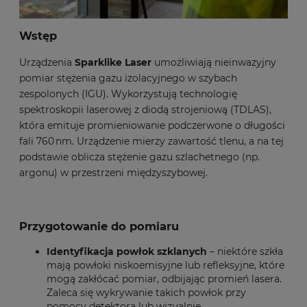
Wstęp
Urządzenia
Sparklike Laser
umożliwiają nieinwazyjny
pomiar stężenia gazu izolacyjnego w szybach
zespolonych (IGU). Wykorzystują technologię
spektroskopii laserowej z diodą strojeniową (TDLAS),
która emituje promieniowanie podczerwone o długości
fali 760 nm. Urządzenie mierzy zawartość tlenu, a na tej
podstawie oblicza stężenie gazu szlachetnego (np.
argonu) w przestrzeni międzyszybowej.
Przygotowanie do pomiaru
Identyfikacja powłok szklanych
– niektóre szkła
mają powłoki niskoemisyjne lub refleksyjne, które
mogą zakłócać pomiar, odbijając promień lasera.
Zaleca się wykrywanie takich powłok przy
pomocy detektora lub wizualnie.