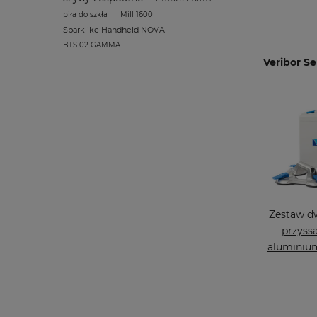
piła do szkła
Mill 1600
Sparklike Handheld NOVA
BTS 02 GAMMA
Veribor S
Zestaw d
przyss
aluminium,