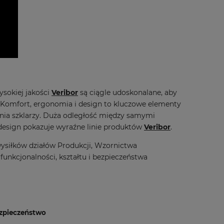
ysokiej jakości
Veribor
są ciągle udoskonalane, aby
. Komfort, ergonomia i design to kluczowe elementy
wania szklarzy. Duża odległość między samymi
 design pokazuje wyraźne linie produktów
Veribor
.
siłków działów Produkcji, Wzornictwa
unkcjonalności, kształtu i bezpieczeństwa
ezpieczeństwo