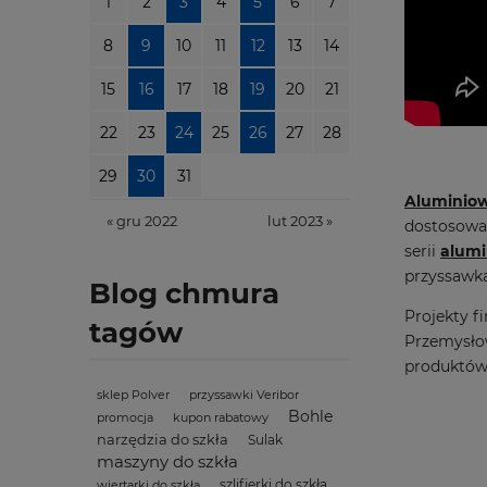
1
2
3
4
5
6
7
8
9
10
11
12
13
14
15
16
17
18
19
20
21
22
23
24
25
26
27
28
29
30
31
Aluminiow
« gru 2022
lut 2023 »
dostosować
serii
alumi
przyssawka
Blog chmura
Projekty f
tagów
Przemysłow
produktó
sklep Polver
przyssawki Veribor
Bohle
promocja
kupon rabatowy
narzędzia do szkła
Sulak
maszyny do szkła
szlifierki do szkła
wiertarki do szkła