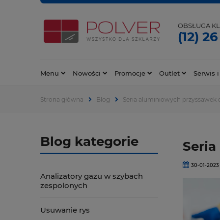
OBSŁUGA KL
(12) 26
Menu
Nowości
Promocje
Outlet
Serwis i
Strona główna
Blog
Seria aluminiowych przyssawek d
Blog kategorie
Seria
30-01-2023
Analizatory gazu w szybach
zespolonych
Usuwanie rys