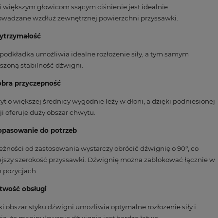
i większym głowicom ssącym ciśnienie jest idealnie
owadzane wzdłuż zewnętrznej powierzchni przyssawki.
ytrzymałość
podkładka umożliwia idealne rozłożenie siły, a tym samym
szoną stabilność dźwigni.
obra przyczepność
t o większej średnicy wygodnie leży w dłoni, a dzięki podniesionej
ji oferuje duży obszar chwytu.
opasowanie do potrzeb
eżności od zastosowania wystarczy obrócić dźwignię o 90°, co
jszy szerokość przyssawki. Dźwignię można zablokować łącznie w
h pozycjach.
atwość obsługi
ki obszar styku dźwigni umożliwia optymalne rozłożenie siły i