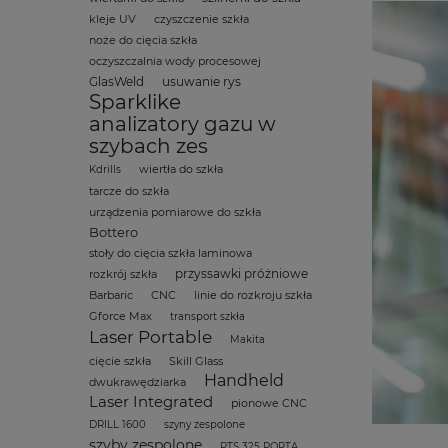
kleje UV
czyszczenie szkła
noże do cięcia szkła
oczyszczalnia wody procesowej
GlasWeld
usuwanie rys
Sparklike
analizatory gazu w
szybach zes
wiertła do szkła
Kdrills
tarcze do szkła
urządzenia pomiarowe do szkła
Bottero
stoły do cięcia szkła laminowa
przyssawki próżniowe
rozkrój szkła
Barbaric
CNC
linie do rozkroju szkła
Gforce Max
transport szkła
Laser Portable
Makita
cięcie szkła
Skill Glass
Handheld
dwukrawędziarka
Laser Integrated
pionowe CNC
DRILL 1600
szyny zespolone
szyby zespolone
PTS 325 PORTA