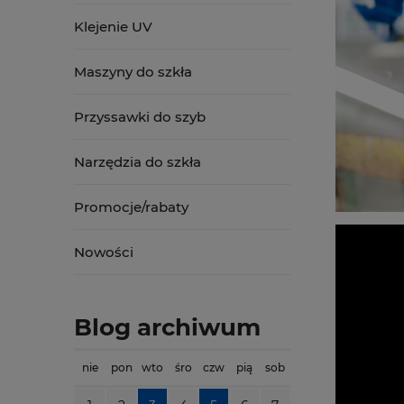
Klejenie UV
Maszyny do szkła
Przyssawki do szyb
Narzędzia do szkła
Promocje/rabaty
Nowości
Blog archiwum
nie
pon
wto
śro
czw
pią
sob