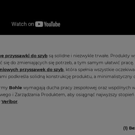
e przyssawki do szyb
są solidne i niezwykle trwałe. Produkty w
 się do zmieniających się potrzeb, a tym samym ułatwić pracę
niowych przyssawek do szyb
, która spełnia wszystkie oczeki
mi podkreśla solidną konstrukcję produktu, a minimalistyczny
irmy
Bohle
wymagają ducha pracy zespołowej oraz wspólnych wy
ego i Zarządzania Produktem, aby osiągnąć najwyższy stopień f
w
Veribor
.
(1) B