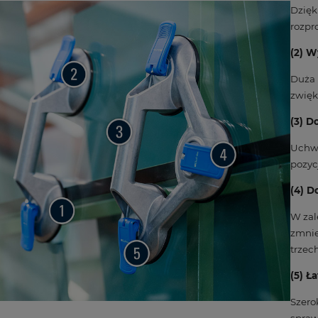
Dzięk
rozpr
(2) W
Duża 
zwięk
(3) D
Uchwy
pozyc
(4) D
W zal
zmnie
trzec
(5) Ł
Szero