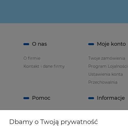
O nas
Moje konto
O firmie
Twoje zamówienia
Kontakt i dane firmy
Program Lojalnośc
Ustawienia konta
Przechowalnia
Pomoc
Informacje
Zwroty i reklamacje
Regulamin sklepu
Dbamy o Twoją prywatność
Polityka prywatnoś