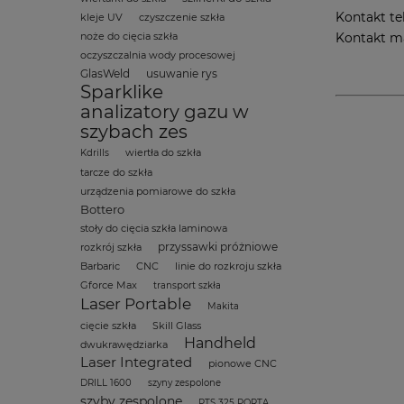
Kontakt te
kleje UV
czyszczenie szkła
Kontakt m
noże do cięcia szkła
oczyszczalnia wody procesowej
GlasWeld
usuwanie rys
Sparklike
analizatory gazu w
szybach zes
wiertła do szkła
Kdrills
tarcze do szkła
urządzenia pomiarowe do szkła
Bottero
stoły do cięcia szkła laminowa
przyssawki próżniowe
rozkrój szkła
Barbaric
CNC
linie do rozkroju szkła
Gforce Max
transport szkła
Laser Portable
Makita
cięcie szkła
Skill Glass
Handheld
dwukrawędziarka
Laser Integrated
pionowe CNC
DRILL 1600
szyny zespolone
szyby zespolone
PTS 325 PORTA