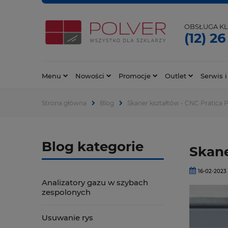
OBSŁUGA KL
(12) 26
Menu
Nowości
Promocje
Outlet
Serwis i
Strona główna
Blog
Skaner kształtów - CNC Pratica P
Blog kategorie
Skane
16-02-2023
Analizatory gazu w szybach
zespolonych
Usuwanie rys