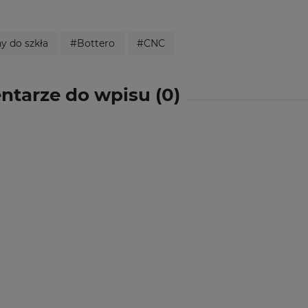
y do szkła
#Bottero
#CNC
tarze do wpisu (0)