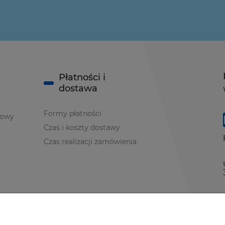
Płatności i
dostawa
Formy płatności
iowy
Czas i koszty dostawy
Czas realizacji zamówienia
ci