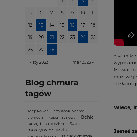
1
2
3
4
5
6
7
8
9
10
11
12
13
14
15
16
17
18
19
20
21
22
23
24
25
26
27
28
Skaner ksz
« sty 2023
mar 2023 »
wyposażone
Mówiąc ina
możliwe je
Blog chmura
dokładnego
tagów
Więcej i
sklep Polver
przyssawki Veribor
Bohle
promocja
kupon rabatowy
narzędzia do szkła
Sulak
maszyny do szkła
Jesteś z
szlifierki do szkła
wiertarki do szkła