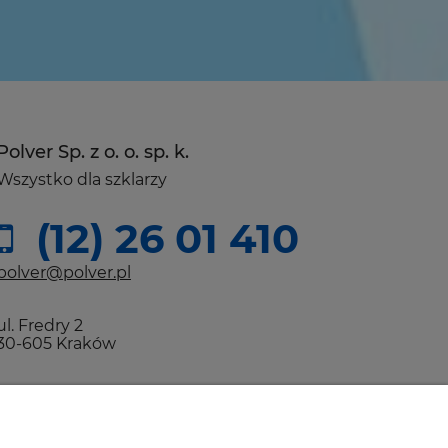
Polver Sp. z o. o. sp. k.
Wszystko dla szklarzy
(12) 26 01 410
polver@polver.pl
ul. Fredry 2
30-605 Kraków