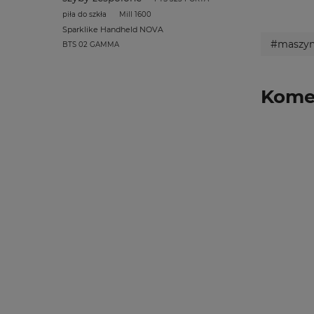
piła do szkła
Mill 1600
Sparklike Handheld NOVA
#maszyn
BTS 02 GAMMA
Komen