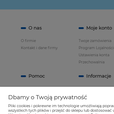
O nas
Moje konto
O firmie
Twoje zamówienia
Kontakt i dane firmy
Program Lojalnośc
Ustawienia konta
Przechowalnia
Pomoc
Informacje
Zwroty i reklamacje
Regulamin sklepu
Dbamy o Twoją prywatność
Polityka prywatnoś
Informacja o opak
Pliki cookies i pokrewne im technologie umożliwiają popr
i odpadach
wszystkich tych plików i przejść do sklepu lub dostosować u
opakowaniowych