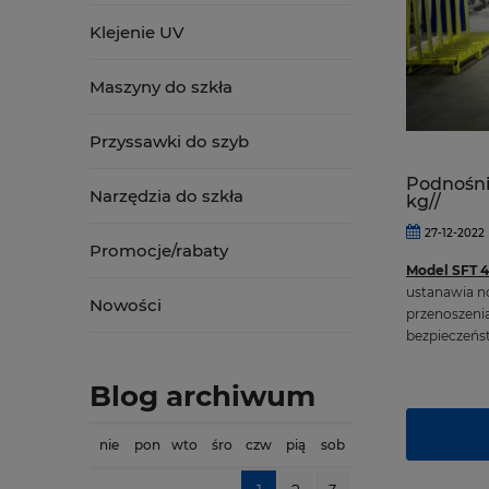
Klejenie UV
Maszyny do szkła
Przyssawki do szyb
Podnośnik
Narzędzia do szkła
kg//
27-12-2022
Promocje/rabaty
Model SFT 4
ustanawia n
Nowości
przenoszenia
bezpieczeńs
Blog archiwum
nie
pon
wto
śro
czw
pią
sob