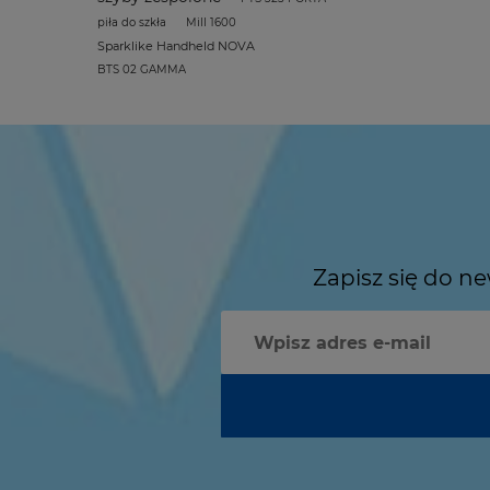
piła do szkła
Mill 1600
Sparklike Handheld NOVA
BTS 02 GAMMA
Zapisz się do n