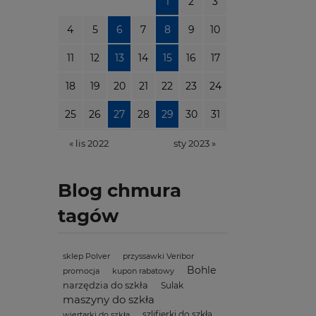
1
2
3
4
5
6
7
8
9
10
11
12
13
14
15
16
17
18
19
20
21
22
23
24
25
26
27
28
29
30
31
« lis 2022
sty 2023 »
Blog chmura
tagów
sklep Polver
przyssawki Veribor
Bohle
promocja
kupon rabatowy
narzędzia do szkła
Sulak
maszyny do szkła
szlifierki do szkła
wiertarki do szkła