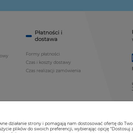
Płatności i
dostawa
Formy płatności
iowy
Czas i koszty dostawy
Czas realizacji zamówienia
ci
owaniach
awne działanie strony i pomagają nam dostosować ofertę do Two
życie plików do swoich preferencji, wybierając opcję "Dostosuj 