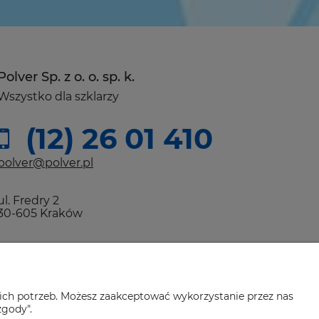
Polver Sp. z o. o. sp. k.
Wszystko dla szklarzy
(12) 26 01 410
polver@polver.pl
ul. Fredry 2
30-605 Kraków
ich potrzeb. Możesz zaakceptować wykorzystanie przez nas
zgody".