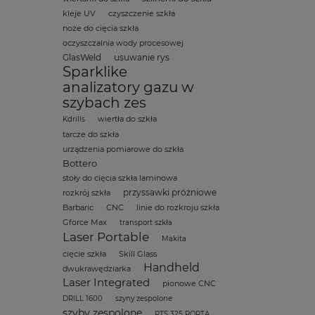
kleje UV
czyszczenie szkła
noże do cięcia szkła
oczyszczalnia wody procesowej
GlasWeld
usuwanie rys
Sparklike
analizatory gazu w
szybach zes
wiertła do szkła
Kdrills
tarcze do szkła
urządzenia pomiarowe do szkła
Bottero
stoły do cięcia szkła laminowa
przyssawki próżniowe
rozkrój szkła
Barbaric
CNC
linie do rozkroju szkła
Gforce Max
transport szkła
Laser Portable
Makita
cięcie szkła
Skill Glass
Handheld
dwukrawędziarka
Laser Integrated
pionowe CNC
DRILL 1600
szyny zespolone
szyby zespolone
PTS 325 PORTA