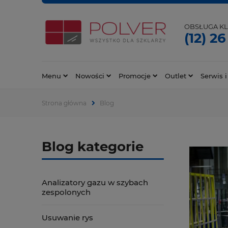
OBSŁUGA KL
(12) 26
Menu
Nowości
Promocje
Outlet
Serwis i
Strona główna
Blog
Blog kategorie
Analizatory gazu w szybach
zespolonych
Usuwanie rys