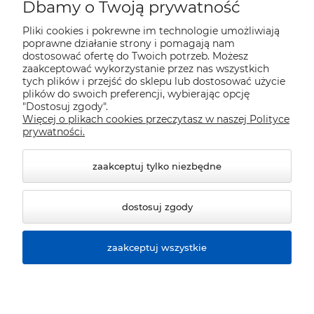
Moje konto
Dbamy o Twoją prywatność
Pliki cookies i pokrewne im technologie umożliwiają
Płatności i dostawa
poprawne działanie strony i pomagają nam
dostosować ofertę do Twoich potrzeb. Możesz
zaakceptować wykorzystanie przez nas wszystkich
Pomoc
tych plików i przejść do sklepu lub dostosować użycie
plików do swoich preferencji, wybierając opcję
"Dostosuj zgody".
Więcej o plikach cookies przeczytasz w naszej Polityce
Informacje
prywatności.
zaakceptuj tylko niezbędne
dostosuj zgody
zaakceptuj wszystkie
© 2026 sklep.polver.eu. Wszelkie prawa zastrzeżone.
Styl graficzny ShopGadget.pl
Sklep internetowy Shoper
Premium